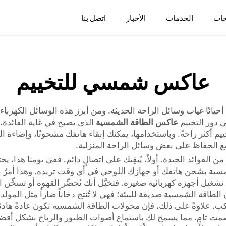
جات
الخدمات
الأخبار
اتصل بنا
عاكس شمسي للتخييم
 أحيانًا غياب وسائل الراحة الحديثة. ومن أبرز هذه الوسائل الكهرباء
ي دور التخييم
عاكس الطاقة الشمسية
م أكثر راحةً. وباستخدامها، يمكنك إبقاء هاتفك مشحونًا، وإضاءة 
ة مع الحفاظ على بعض وسائل الراحة المنزلية.
د من الفوائد الجيدة. أولاً، يُبقِيك على اتصالٍ دائم. ففي يومنا هذا، 
سية بشحن هاتفك أو جهازك اللوحي في أي وقت تريده. وهذا أمرٌ بال
كنك تشغيل أجهزة كهربائية صغيرة. فتخيَّل أنك تُحضِّر القهوة أو تسخ
الطاقة الشمسية صديقة للبيئة؛ فهي لا تُنتج دخاناً ضاراً مثل المو
كب. علاوةً على ذلك، فإن محولات الطاقة الشمسية تكون عادةً هادئةً 