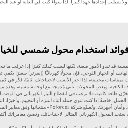
يتطلَّب إعدادها جهداً كبيراً. لذا سواءً كنت في الغابة أو عند البح
فوائد استخدام محول شمسي للخيا
مسية
قد تبدو الأمور صعبة، لكنها ليست كذلك كثيرًا إذا عرفت ما تبحث
ف أو الجهاز اللوحي، فإن محولًا كهربائيًّا (إنفرتر) صغيرًا يكفي تم
كثر قوةً. وتوفّر شركة «Poforce» محولات بمقاسات مختلفة، لذا اختر الأنسب لاحتياجاتك. 
اقة الكافية. وبعض المحولات تأتي مُدمجة مع لوحة شمسية، وهذه ميز
خزّن طاقة كافية، فلا ترغب في انقطاع التيار الكهربائي في الوقت الذ
مل، خاصةً إذا كنت تنوي حمله أثناء التنزه أو التخييم. وأخيرًا، ان
ارتفاع الحرارة أو الشحن الزائد، مما يضمن سلامتك وأمان 
 ستجد المحول الكهربائي المثالي لاحتياجاتك، وتصبح مغامراتك أكثر
تحويل أشعة الشمس إلى كهرباء، لكنها قد تواجه أحيانًا مشكلات. 