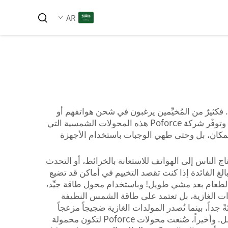
AR
. فكثيرٌ من المُخيِّمين يرغبون في شحن هواتفهم أو
الذي يصبح في غاية الفائدة. وتوفّر شركة Poforce هذه المحولات الشمسية التي
المكان، بل وحتى طهي الوجبات باستخدام الأجهزة
يحتاج الناس إلى الهواتف للاستعانة بالخرائط، أو التحدث
غ الفائدة إذا كنت تقصد التخييم في أماكن قد تضيع
ِّن الطعام بعد مشي طويل! وباستخدام محول طاقة جيِّد،
لدات الغازية، بل تعتمد على طاقة الشمس النظيفة
جداً، بينما تُصدر المولدات الغازية ضجيجاً مزعجاً
يخلّ بسلام الطبيعة، أما المحولات الشمسية فتعمل بصمت تام، مما يسمح لك باستماع أصوات الطيور والرياح بشكل أفضل. وأخيراً، صُنعت محولات Poforce لتكون محمولة