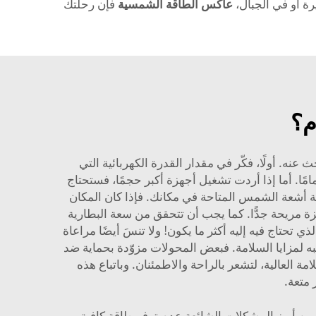
يرة أو في الجبال،
عاكس الطاقة الشمسية
فإن رحلتك
م؟
 عنه. أولًا، فكّر في مقدار القدرة الكهربائية التي
امًا. أما إذا أردت تشغيل أجهزة أكبر حجمًا، فستحتاج
ثانيًا، فكّر في كمية أشعة الشمس المتاحة في مكانك. فإذا كان المكان
ة مريحة جدًّا. كما يجب أن تتحقق من سعة البطارية
ي تحتاج فيه إليه أكثر ما يكون! ولا تنسَ أيضًا مراعاة
تبه لمزايا السلامة. فبعض المحولات مزوّدة بحماية ضد
أجهزتك. وتُصنّع شركة «Poforce» منتجاتها وفق معايير السلامة العالية، لتشعر بالراحة والاطمئنان. وباتباع هذه
 متعة.
ومن أبرز المشكلات الشائعة عدم توفر طاقة كافية