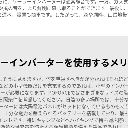
らに、ソーラーインバーターは通常静音です。一方、ガス
風の音を、より鮮明に感じ取ることができます。最後に、Po
ち運べ、設置も簡単です。したがって、森や湖畔、山岳地
ラーインバーターを使用するメリ
しそうに見えますが、何を重視すべきかが分かればそれほ
などの小型機器だけを充電するのであれば、小型のインバ
ーが必要になります。POFORCEではさまざまなサイズの
日照条件を考慮してください。日陰の多い場所では、十分
ーターには太陽電池パネルがセットになっているものもあ
、十分な電力を蓄えられるバッテリーを搭載しており、最
イントです。特にキャンプなどへハイキングで持ち運ぶ際に
。過熱や過充電を防止する保護機能を備えた製品であれば、