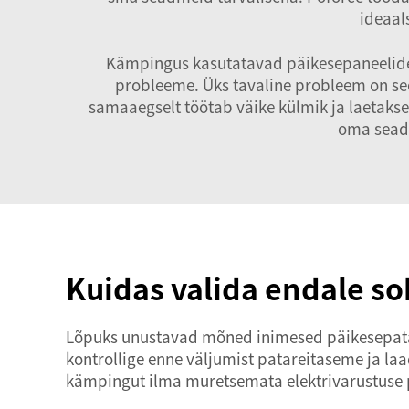
ideaal
Kämpingus kasutatavad päikesepaneelide 
probleeme. Üks tavaline probleem on see, 
samaaegselt töötab väike külmik ja laetakse
oma seadm
Kuidas valida endale s
Lõpuks unustavad mõned inimesed päikesepatareid 
kontrollige enne väljumist patareitaseme ja laa
kämpingut ilma muretsemata elektrivarustuse 