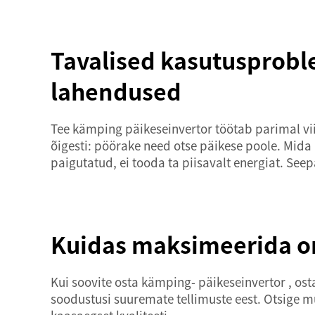
Tavalised kasutusprob
lahendused
Tee kämping
päikeseinvertor
töötab parimal vi
õigesti: pöörake need otse päikese poole. Mida
paigutatud, ei tooda ta piisavalt energiat. Seep
Kuidas maksimeerida o
Kui soovite osta kämping-
päikeseinvertor
, os
soodustusi suuremate tellimuste eest. Otsige mü