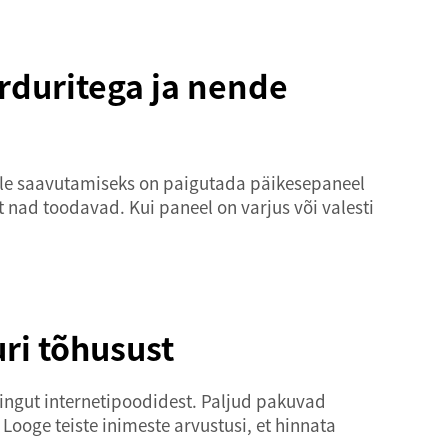
duritega ja nende
selle saavutamiseks on paigutada päikesepaneel
 nad toodavad. Kui paneel on varjus või valesti
i tõhusust
tsingut internetipoodidest. Paljud pakuvad
Looge teiste inimeste arvustusi, et hinnata