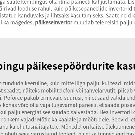
ga saate kempingus olla ilma planeeti kahjustamata. Lis
irivad looduse rahul, kuid päikesepaneelide invertorid t
istatud kanduvaks ja lihtsaks kasutamiseks. Saate neid k
kui ka mägedes,
päikeseinvertor
muudab teie reisid palju
pingu päikesepöördurite kas
b tunduda keeruline, kuid mitte liiga palju, kui tead, m
t seadet, näiteks mobiiltelefoni või tahvelarvutit, piisab
i. Poforce pakub erinevaid suurusi, nii et saad valida en
s kohas võib olla vaja tugevamat paneeli, et saada piisav
ui palju energiat see suudab salvestada. Hea invertoril o
ge rohkem vajad! Mõtle ka kaalale ja mõõtudele. Soovid, et 
nu ka ohutusnäitajatele. Mõnedel on kaitse ülekuumenem
 ohutusega varustatud tooteid, nii et sa tunned end häst