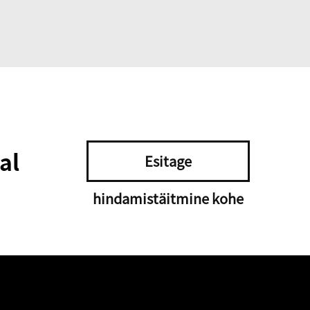
al
Esitage
hindamistäitmine kohe