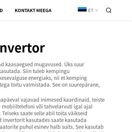
ET
ED
KONTAKT MEEGA
nvertor
vad kaasaegsed mugavused. Üks suur
kasutada. Siin tuleb kempingu
kesevalguse energiaks, nii et kemping
ega toitu valmistada. See on suurepärane,
apäeval vajavad inimesed kaardinaid, teiste
obiiltelefoni või tahvelarvuti igal ajal
Teiseks saate selle abil toita väikseid
d invertorit kasutades saate kasutada
aatorite puhul esinev halb suits. See kasutab