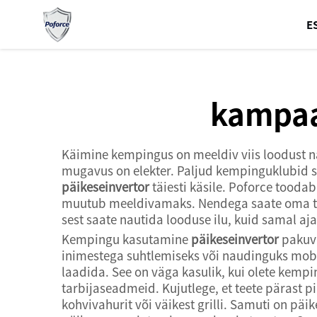
E
kampaa
Käimine kempingus on meeldiv viis loodust 
mugavus on elekter. Paljud kempinguklubid s
päikeseinvertor
täiesti käsile. Poforce tooda
muutub meeldivamaks. Nendega saate oma tele
sest saate nautida looduse ilu, kuid samal 
Kempingu kasutamine
päikeseinvertor
pakuva
inimestega suhtlemiseks või naudinguks mobiil
laadida. See on väga kasulik, kui olete kempin
tarbijaseadmeid. Kujutlege, et teete pärast 
kohvivahurit või väikest grilli. Samuti on pä