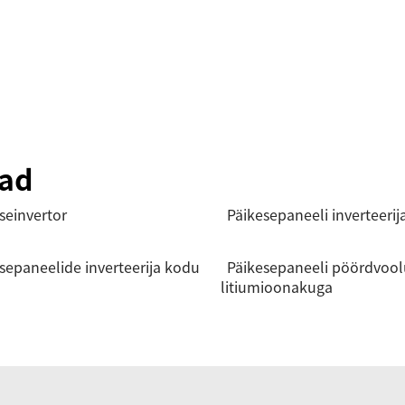
iad
seinvertor
Päikesepaneeli inverteerij
sepaneelide inverteerija kodu
Päikesepaneeli pöördvool
litiumioonakuga