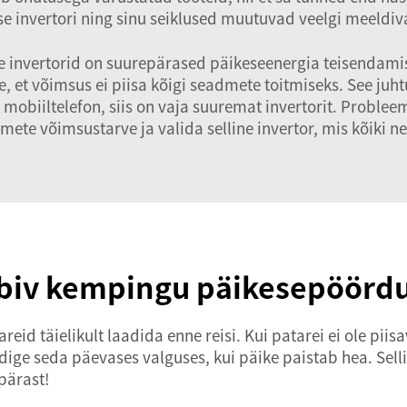
se invertori ning sinu seiklused muutuvad veelgi meeldi
invertorid on suurepärased päikeseenergia teisendamise
et võimsus ei piisa kõigi seadmete toitmiseks. See juhtub
 mobiiltelefon, siis on vaja suuremat invertorit. Problee
ete võimsustarve ja valida selline invertor, mis kõiki ne
obiv kempingu päikesepöörd
täielikult laadida enne reisi. Kui patarei ei ole piisava
dige seda päevases valguses, kui päike paistab hea. Sell
pärast!