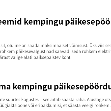
leemid kempingu päikesepöör
isil, oluline on saada maksimaalset võimsust. Üks viis 
 rohkem päikesevalgust nad saavad, seda rohkem elektrit
ärast valige alati päiksepaistev koht.
ma kempingu päikesepöördur
tate suurtes kogustes – see aitab säästa raha. Alustage o
ügiaktsioone või eripakkumisi, et säästa veelgi rohkem. 