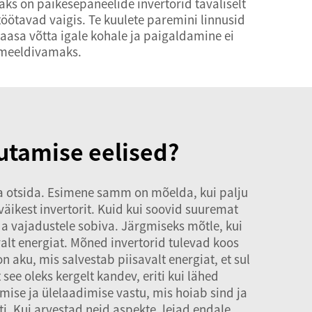
aks on päikesepaneelide invertorid tavaliselt
öötavad vaigis. Te kuulete paremini linnusid
aasa võtta igale kohale ja paigaldamine ei
 meeldivamaks.
utamise eelised?
ida otsida. Esimene samm on mõelda, kui palju
 väikest invertorit. Kuid kui soovid suuremat
da vajadustele sobiva. Järgmiseks mõtle, kui
alt energiat. Mõned invertorid tulevad koos
n aku, mis salvestab piisavalt energiat, et sul
see oleks kergelt kandev, eriti kui lähed
ise ja ülelaadimise vastu, mis hoiab sind ja
i. Kui arvestad neid aspekte, leiad endale