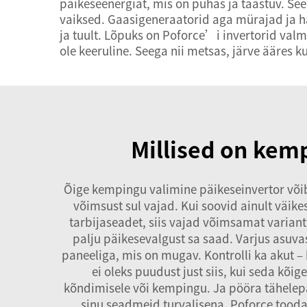
päikeseenergiat, mis on puhas ja taastuv. See
vaiksed. Gaasigeneraatorid aga mürajad ja hä
ja tuult. Lõpuks on Poforce’i invertorid valm
ole keeruline. Seega nii metsas, järve ääres 
Millised on kem
Õige kempingu valimine
päikeseinvertor
või
võimsust sul vajad. Kui soovid ainult väikes
tarbijaseadet, siis vajad võimsamat variant
palju päikesevalgust sa saad. Varjus asuva
paneeliga, mis on mugav. Kontrolli ka akut – k
ei oleks puudust just siis, kui seda kõi
kõndimisele või kempingu. Ja pööra tähelepa
sinu seadmeid turvalisena. Poforce toodab