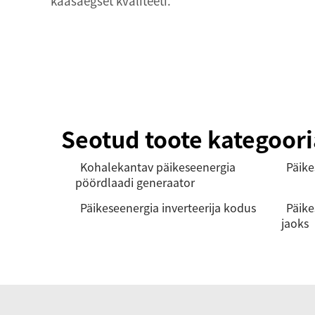
kaasaegset kvaliteeti.
Seotud toote kategoor
Kohalekantav päikeseenergia
Päike
pöördlaadi generaator
Päikeseenergia inverteerija kodus
Päike
jaoks