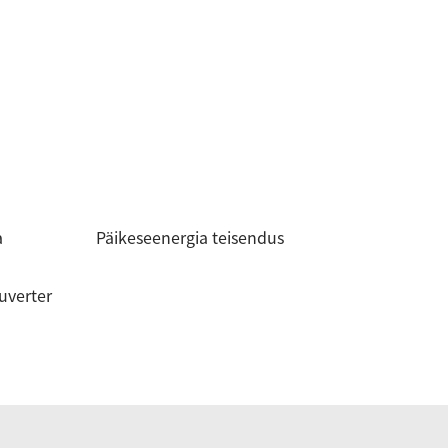
a
Päikeseenergia teisendus
uverter