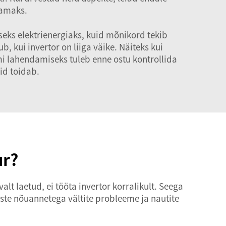
vamaks.
ks elektrienergiaks, kuid mõnikord tekib
, kui invertor on liiga väike. Näiteks kui
mi lahendamiseks tuleb enne ostu kontrollida
id toidab.
ur?
lt laetud, ei tööta invertor korralikult. Seega
iste nõuannetega vältite probleeme ja nautite