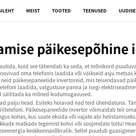
SILEHT
MEIST
TOOTED
TEENUSED
UUDIS
mise päikesepõhine i
nautida, kuid see tähendab ka seda, et mõnikord puudu
oovivad oma telefonis laadida või väikseid asju metsas 
b neid päikesepaneelide invertoreid, mis teisendavad päi
foni laadida, valgustuse panna ja isegi elektriseadmet
ajal säilitada ka mõned kodumugavused.
d palju head. Esiteks hoiavad nad teid ühendatuna. Tän
telefoni. Päikesepaneelide invertor võimaldab teil oma m
gus kohas, kus saate eksida või vajate abi helistamiseks. 
pikkade matkade tegemist kohvi või soojendate toitu! Hea
ikeseenergia keskkonnasõbralik. Sellel puudub gaasigener