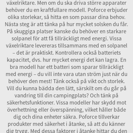
växelriktare. Men om du ska driva större apparater
behöver du en kraftfullare modell. Poforce erbjuder
olika storlekar, så hitta en som passar dina behov.
Nästa steg är att tänka på hur mycket solsken du får.
På skuggiga platser kanske du behöver en starkare
solpanel för att få tillräckligt med energi. Vissa
växelriktare levereras tillsammans med en solpanel
– det är praktiskt. Kontrollera också batteriets
kapacitet, dvs. hur mycket energi det kan lagra. En
bra modell har ett batteri som sparar tillräckligt
med energi – du vill inte vara utan ström just när du
behöver den mest! Tänk också på vikt och storlek.
Vill du kunna bädda den lätt, särskilt om du går på
vandring till din campingplats? Och tänk på
säkerhetsfunktioner. Vissa modeller har skydd mot
överhettning eller överspänning, vilket håller både
dig och dina enheter säkra. Poforce tillverkar
produkter med säkerhet i åtanke, så att du känner
dig trygg. Med dessa faktorer i åtanke hittar du den