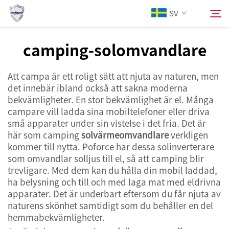
SV
camping-solomvandlare
Om oss
Söka
Att campa är ett roligt sätt att njuta av naturen, men
det innebär ibland också att sakna moderna
Produkter
bekvämligheter. En stor bekvämlighet är el. Många
campare vill ladda sina mobiltelefoner eller driva
små apparater under sin vistelse i det fria. Det är
Tjänster
här som camping
solvärmeomvandlare
verkligen
kommer till nytta. Poforce har dessa solinverterare
Nyheter
som omvandlar solljus till el, så att camping blir
trevligare. Med dem kan du hålla din mobil laddad,
ha belysning och till och med laga mat med eldrivna
Kontakta oss
apparater. Det är underbart eftersom du får njuta av
naturens skönhet samtidigt som du behåller en del
hemmabekvämligheter.