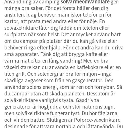
Användning av camping
solvärmeomvandlare
ger
många bra saker. För det första håller den dig
ansluten. Idag behöver människor telefonen för
kartor, att prata med andra eller för nöje. En
solväxelriktare låter dig ladda din telefon eller
surfplatta när som helst. Det är mycket användbart
om du campar på platser där du kan gå vilse eller
behöver ringa efter hjälp. För det andra kan du driva
små apparater. Tänk dig att brygga kaffe eller
värma mat efter en lång vandring! Med en bra
växelriktare kan du använda en kaffekokare eller en
liten grill. Och solenergi är bra för miljön – inga
skadliga avgaser som från en gasgenerator. Den
använder solens energi, som är ren och förnybar. Så
du campar utan att skada planeten. Dessutom är
solväxelriktare vanligtvis tysta. Gasdrivna
generatorer är högljudda och stör naturens lugn,
men solväxelriktare fungerar tyst. Du hör fåglarna
och vinden bättre. Slutligen är Poforce-växelriktare
designade för att vara portabla och lättanvända. Du