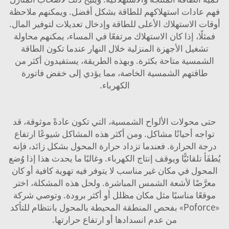
فهم عادات استهلاكهم للطاقة بشكل أفضل. ويمكنهم ملاحظة
أوقات الاستهلاك الأعلى للطاقة وإدخال تعديلات لتوفير المال.
فمثلًا، إذا كان الاستهلاك مرتفعًا في المساء، يمكنهم محاولة
تشغيل الأجهزة المنزلية خلال النهار عندما تكون الطاقة
الشمسية متاحة بكثرة. وبهذه الطريقة، يستفيدون أكثر من
طاقتهم الشمسية الخاصة، مما يؤدي إلى خفض فاتورة
الكهرباء.
حتى محولات الألواح الشمسية، التي تكون عادةً موثوقة، قد
تواجه أحيانًا مشاكل. ومن أكثر هذه المشاكل شيوعًا ارتفاع
درجة الحرارة. فعندما تزداد حرارة المحول بشكل زائد، فإنه
يُطفَأ تلقائيًّا ويوقف إنتاج الكهرباء. وغالبًا ما يحدث هذا إذا وُضع
المحول في مكان غير مناسب لا يتوفر فيه تهوية كافية أو كان
معرَّضًا لأشعة الشمس المباشرة. ولحل هذه المشكلة، اختر
موقعًا مناسبًا مثل مكان مظلل أو أكثر برودة. وتوصي شركة
«Poforce» بفحص المنطقة المحيطة بالمحول بانتظام للتأكد
من عدم انسدادها أو ارتفاع حرارتها.