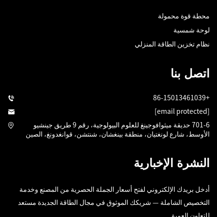
محطة قوة محمولة
لوحة شمسية
نظام تخزين الطاقة المنزلي
اتصل بنا
+86-15013461039
[email protected]
701-6 حديقة ميثوافوجينغ للعلوم البيولوجية، رقم 9 طريق جينشيو
الأوسط، شارع لونغتيان، منطقة بينغشان، شنتشن، قوانغدونغ، الصين
النشرة الإخبارية
أدخل بريدك الإلكتروني لفتح أسعار الجملة الحصرية من المصنع وخدمة
التخصيص الشاملة — شريكك الموثوق في مجال الطاقة الجديدة مستعد
للتعاون العميق