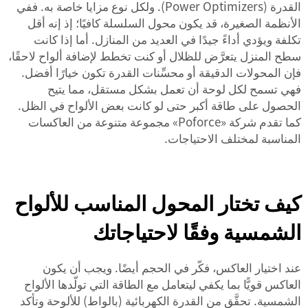
القدرة (Power Optimizers). ولكل نوع مزايا خاصة به. ففي
الأنظمة الصغيرة، قد يكون محول السلسلة كافيًا؛ إذ إنه أقل
تكلفة ويؤدي أداءً جيدًا في العديد من المنازل. أما إذا كانت
سطح المنزل يتعرَّض للظلال أو كنت تخطط لإضافة ألواح لاحقًا،
فإن المحولات الدقيقة أو محسِّنات القدرة تكون خيارًا أفضل.
فهي تسمح لكل لوحة أن تعمل بشكل مستقل، مما يتيح
الحصول على طاقة أكبر حتى لو كانت بعض الألواح في الظل.
كما تقدم شركة «Poforce» مجموعة متنوعة من
العاكسات
المناسبة لمختلف الاحتياجات.
كيف تختار المحول المناسب للألواح
الشمسية وفقًا لاحتياجاتك
عند اختيار العاكس، فكّر في الحجم أيضًا. ويجب أن يكون
العاكس قويًّا بما يكفي ليتعامل مع الطاقة التي تولّدها الألواح
الشمسية. تحقَّق من القدرة الكهربائية (بالواط) للألوحة وتأكد