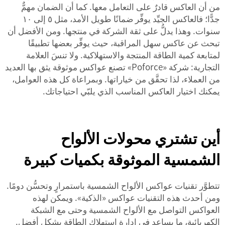
من أن العاكس قادرٌ على التعامل معها. كما أن الضمان مهمٌّ
جدًّا؛ فالعاكس الجيِّد يوفِّر ضمانًا طويل الأمد، مثل ٥ إلى ١٠
سنوات. وهذا يدلُّ على ثقة الشركة في منتجها. ومن الأفضل أن
تبحث عن عاكس سهل المراقبة، حيث يوفِّر بعضها تطبيقًا
لمتابعة كمية الطاقة المنتجة والاستهلاكية. ولا تنسَ العلامة
التجارية: شركة «Poforce» تصنع عواكس موثوقة يثق بها العديد
من العملاء، لذا تحقَّق من خياراتها. وبمراعاة كل هذه العوامل،
يمكنك اختيار العاكس المناسب الذي يلبّي احتياجاتك.
أين تشتري محولات الألواح
الشمسية الموثوقة بكميات كبيرة
تتطوَّر تقنيات عواكس الألواح الشمسية باستمرارٍ وتحسُّن دومًا.
ومن أحدث هذه التقنيات عواكس «الذكية». ويمكن لهذه
العواكس التواصل مع الألواح الشمسية وحتى مع الشبكة
الكهربائية، ما يساعد في إدارة استهلاك الطاقة بشكل أفضل.