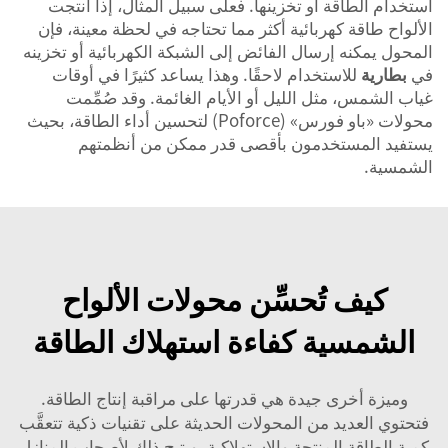
استخدام الطاقة أو تخزينها. فعلى سبيل المثال، إذا أنتجت
الألواح طاقة كهربائية أكثر مما تحتاجه في لحظة معينة، فإن
المحول يمكنه إرسال الفائض إلى الشبكة الكهربائية أو تخزينه
في
بطارية
للاستخدام لاحقًا. وهذا يساعد كثيرًا في أوقات
غياب الشمس، مثل الليل أو الأيام الغائمة. وقد صُمِّمت
محولات «باو فورس» (Poforce) لتحسين أداء الطاقة، بحيث
يستفيد المستخدمون بأقصى قدر ممكن من أنظمتهم
الشمسية.
كيف تُحسِّن محولات الألواح
الشمسية كفاءة استهلاك الطاقة
وميزة أخرى جيدة هي قدرتها على مراقبة إنتاج الطاقة.
فتحتوي العديد من المحولات الحديثة على تقنيات ذكية تتعقَّب
كمية الطاقة المنتجة والاستهلاكية. ويتيح ذلك لأصحاب المنازل