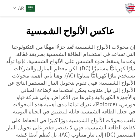
AR
عاكس الألواح الشمسية
من نحن
بحث
إن محولات الألواح الشمسية تُعد جزءًا مهمًّا من التكنولوجيا
التي تساعد في استخدام الطاقة الشمسية بطريقة فعّالة.
المنتجات
وعندما يسقط ضوء الشمس على الألواح الشمسية، فإنها تولِّد
تيارًا كهربائيًّا مستمرًّا (DC). لكن معظم المنازل والشركات
تستخدم تيارًا كهربائيًّا متناوبًا (AC). وهنا تأتي أهمية محولات
الخدمات
الألواح الشمسية: فهي تقوم بتحويل التيار المستمر الناتج عن
الألواح إلى تيار متناوب يمكن استخدامه لإضاءة المباني
الأخبار
والأجهزة الكهربائية وغيرها من الأغراض. وفي شركة «باو
فورس» (Poforce)، ندرك تمامًا مدى أهمية هذه المحولات
في جعل الطاقة الشمسية قابلة للتطبيق في الحياة اليومية.
اتصل بنا
تلعب محولات الألواح الشمسية دورًا كبيرًا في الحفاظ على
كفاءة الطاقة الشمسية. فهي لا تقتصر فقط على تحويل التيار
المستمر (DC) إلى تيار متناوب (AC)، بل تُنظِّم أيضًا كيفية