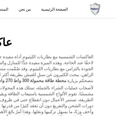
الصفحة الرئيسية
من نحن
المنت
عاك
العاكسات الشمسية مع بطاريات الليثيوم أداة مفيدة ج
الجودة بالتزامن مع بطاريات الليثيوم. وقد صُمِّمت منت
الراهن، يبحث الكثيرون عن سبلٍ للعيش بطريقة أكثر اخضر
ننصحكم بزيارة
محطة طاقة محمولة 300 واط 270 واط - حل طاقة شامل للاستخدام الخارجي والطوارئ
لأصحاب عمليات الشراء بالجملة، تمتلك هذه المحولات ال
مشمسًا، تقوم الألواح الشمسية باستيعاب الطاقة ويقوم ال
الطريقة، تستمر الأعمال دون انقطاع حتى في ظروف الطقس
دورات الشحن والتفريغ دون أن تفقد كثيرًا من قدرتها ع
وأخف وزنًا، ما يسهل تركيبها ونقلها. وهذا أمرٌ بالغ الأ