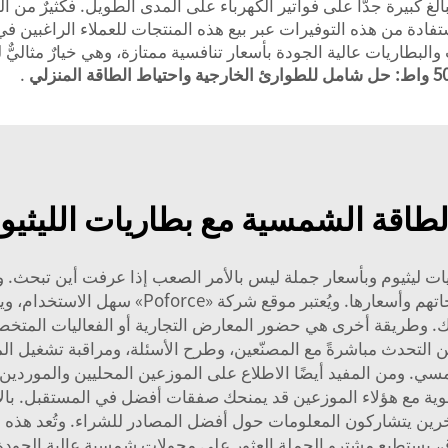
بالغ كبيرة جدًّا على فواتير الكهرباء على المدى الطويل. فكثيرٌ من
فادة من هذه التوفيرات عبر بيع هذه المنتجات للعملاء الراغبين في
 شركة «Poforce» هذه المحولات والبطاريات عالية الجودة بأسعار تنافسية ممتازة، وهي خ
.
لطاقة الشمسية مع بطاريات الليثيو
ت ليثيوم وبأسعار جملة ليس بالأمر الصعب إذا عرفت أين تبحث. و
الموردين الذين يمتلكون مواقع إلكترونية تعرض من
اتك. وطريقة أخرى هي حضور المعارض التجارية أو الفعاليات المتخ
التحدث مباشرةً مع المصنّعين، وطرح الأسئلة، ومراقبة تشغيل المن
. ومن المفيد أيضًا الاطلاع على الموزعين المحليين والموردين؛ 
 قوية مع هؤلاء الموزعين قد يمنحك صفقات أفضل في المستقبل. بال
رين يتشاركون المعلومات حول أفضل المصادر للشراء. وتُعد هذه ا
يستطيع مشترو الجملة العثور على محولات شمسية عالية الجودة مز