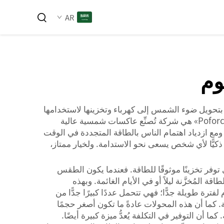
AR
وم
 بتحويل ضوء الشمس إلى كهرباء وتخزينها لاستخدامها
لاحقًا عند الحاجة. وهذه الميزة مفيدة جدًّا للمنازل والشركات، لأنها توفر الطاقة حتى في غياب أشعة الشمس. وشركة «Poforce» هي شركة تُصنِّع عاكسات شمسية عالية
. ومع ازدياد اهتمام الناس بالطاقة المتجددة في الوقت
 ذكيًّا لأي شخص يسعى نحو الاستدامة. ولخيار ممتاز،
توفر تخزينًا موثوقًا للطاقة. فعندما يكون الطقس
لمُخزَّنة ليلاً أو في الأيام الغائمة. وبهذه
رة طويلة جدًّا؛ فهي تتحمل عددًا كبيرًا جدًّا من
. كما أن هذه المحولات عادةً ما تكون أصغر حجمًا
ا أن التوفير في التكلفة يُعدُّ ميزة كبيرة أيضًا.