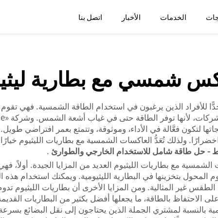
جات
الخدمات
الأخبار
اتصل بنا
س شمسي مع بطارية ليثي
دًّا للأفراد الذين يرغبون في استخدام الطاقة الشمسية. فهي تقوم
جاتها لتكون فعَّالة في الأداء، وموثوقة، وتتمتع بعمر افتراضي طويل
ارًا. ولذلك تُعَدُّ العاكسات الشمسية مع بطاريات الليثيوم خيارًا
.
شمسية مع بطاريات الليثيوم العديد من المزايا الجيدة. أولاً، فهي 
محول بتخزينها في البطارية الليثيومية. ويمكنك استخدام هذه الطاقة ا
 غير المثالية. ومن المزايا الأخرى أن بطاريات الليثيوم تدوم لفت
لى الاحتفاظ بالطاقة، ما يجعلها أفضل بكثير من البطاريات القديمة
همية بالنسبة لمشتري الجملة الذين يحتاجون إلى نقل البضائع بسرعة. كم