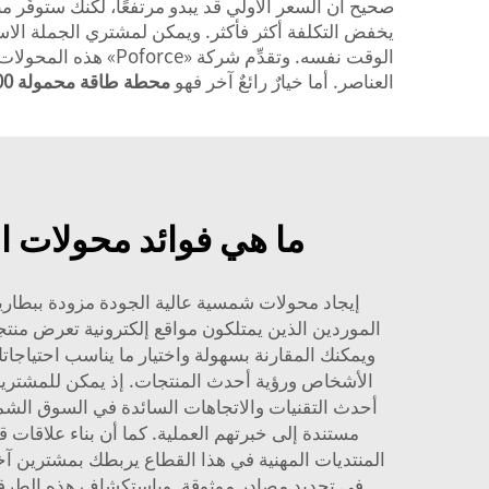
صحيح أن السعر الأولي قد يبدو مرتفعًا، لكنك ستوفِّر م
يخفض التكلفة أكثر فأكثر. ويمكن لمشتري الجملة الاست
الوقت نفسه. وتقدِّم
العناصر. أما خيارٌ رائعٌ آخر فهو
محطة طاقة محمولة 500 واط: حل شامل للطوارئ الخارجية واحتياط الطاقة المنزلي
ما هي فوائد محولات ا
إيجاد محولات شمسية عالية الجودة مزودة ببطاريا
ويمكنك المقارنة بسهولة واختيار ما يناسب احتياج
الأشخاص ورؤية أحدث المنتجات. إذ يمكن للمشترين 
أحدث التقنيات والاتجاهات السائدة في السوق الشمسي
مستندة إلى خبرتهم العملية. كما أن بناء علاقات
المنتديات المهنية في هذا القطاع يربطك بمشترين آخ
في تحديد مصادر موثوقة. وباستكشاف هذه الطرق، 