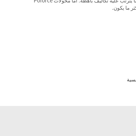
مشكلةٌ تتمثل في عدم توفر طاقة مخزَّنة ليلاً أو في الأيام الغائمة، مما يستدعي الاعتماد على شركة التزويد الكهربائي، وهو ما يترتب عليه تكاليف باهظة. أما محولات Poforce
ثر ما يكون.
مسية