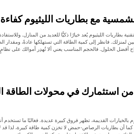
لشمسية مع بطاريات الليثيوم كفاءة 
ة بطاريات الليثيوم يُعد خيارًا ذكيًّا للعديد من المنازل. وللاستف
بين لمنزلك. فانظر إلى كمية الطاقة التي تستهلكها عادةً، ومقدار ا
تك واقتراح أفضل الحلول. فالحجم المناسب يعني ألا تُهدِر أموالك على نظا
 من استثمارك في محولات الطاقة ا
 بالخيارات القديمة، تظهر فروق كبيرة عديدة. فغالبًا ما تستخدم 
 كما أن بطاريات الرصاص-حمض لا تخزن كمية طاقة كبيرة، لذا قد لا 