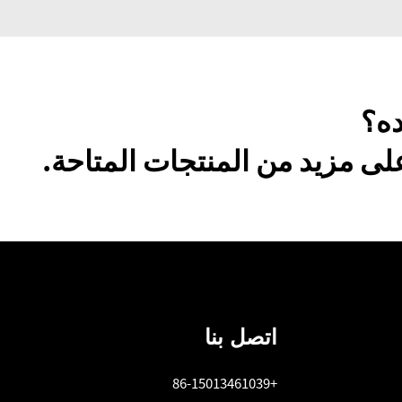
ده؟
ى مزيد من المنتجات المتاحة.
اتصل بنا
+86-15013461039