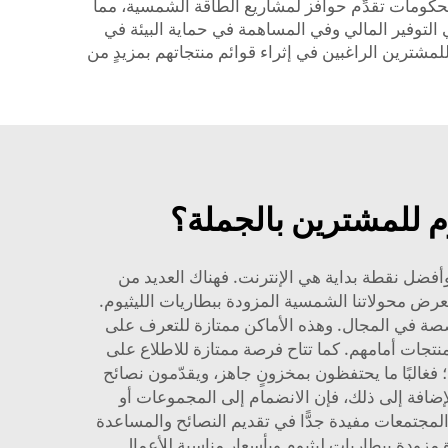
 الحكومات تقدِّم حوافز لمشاريع الطاقة الشمسية، مما
 التوفير المالي وفي المساهمة في حماية البيئة في
يارٌ مثاليٌّ للمشترين الراغبين في إثراء قوائم منتجاتهم بمزيدٍ من
م للمشترين بالجملة؟
أفضل نقطة بداية هي الإنترنت. فهناك العديد من
تجاتهم وأسعارها. ويُعتبر موقع شركة «Poforce» سهل الاستخدام، ويعرض محولاتنا الشمسية المزودة ببطاريات الليثيوم.
صصة في المجال. وهذه الأماكن ممتازة للتعرف على
تجات أمامهم. كما تتاح فرصة ممتازة للاطلاع على
فغالبًا ما يحتفظون بمخزونٍ جاهز، ويقدّمون نصائح
إضافة إلى ذلك، فإن الانضمام إلى المجموعات أو
لمجتمعات مفيدة جدًّا في تقديم النصائح والمساعدة
ودة ببطاريات ليثيوم وبأسعار مناسبة للأعمال.