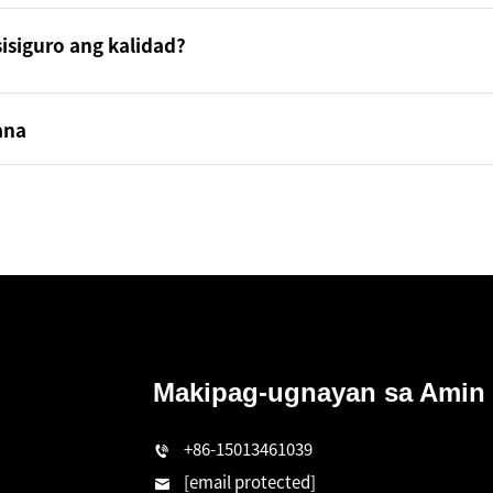
siguro ang kalidad?
ana
Makipag-ugnayan sa Amin
n
+86-15013461039
[email protected]