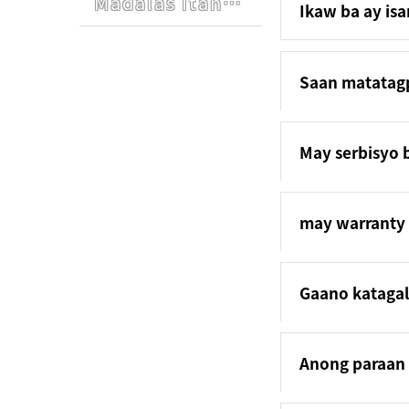
Madalas Itanong
Ikaw ba ay is
Saan matatag
May serbisyo 
may warranty
Gaano katagal
Anong paraan 