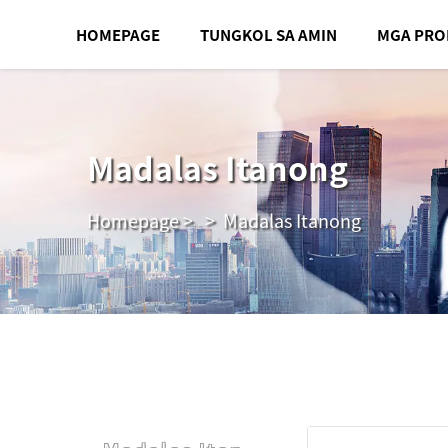
HOMEPAGE
TUNGKOL SA AMIN
MGA PR
Madalas Itanong
Homepage
>
>
Madalas Itanong