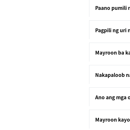
Paano pumili 
Pagpili ng uri 
Mayroon ba ka
Nakapaloob na
Ano ang mga 
Mayroon kayo