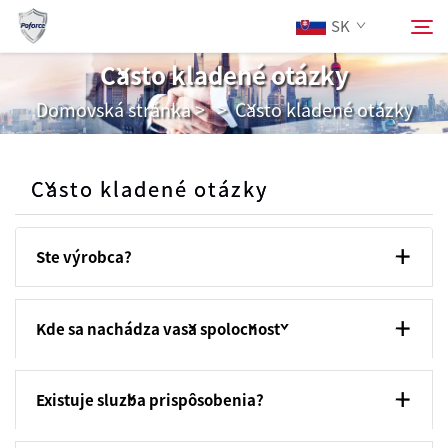
SK
Často kladené otázky
Domovská stránka
>
>
Často kladené otázky
O Nás
Hľadať
Výrobky
Často kladené otázky
Služby
Ste výrobca?
Stiahnuť
Kde sa nachádza vaša spoločnosť
Správy
Existuje služba prispôsobenia?
Kontaktuj Nás