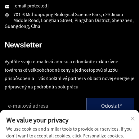
[email protected]
701-6 Mithuapujing Biological Science Park, č. 9 Jinxiu
Middle Road, Longtian Street, Pingshan District, Shenzhen,
Guangdong, Čína
Newsletter
Vyplňte svoju e-mailovú adresu a odomknite exkluzívne
továrenské veľkoobchodné ceny a jednostopovú službu
prispôsobenia – váš spoľahlivý partner v oblasti novej energie je
pripravený na podrobnú spoluprácu
Odoslať
We value your privacy
We use cookies and similar tools to provide our services. If you
don't want to accept all cookies, click Personalize cookies.