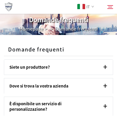
IT
Domande frequenti
Homepage
>
>
Domande frequenti
Chi Siamo
Cerca
Prodotti
Domande frequenti
Servizi
Siete un produttore?
Scarica
Dove si trova la vostra azienda
Notizie
È disponibile un servizio di
personalizzazione?
Contattaci