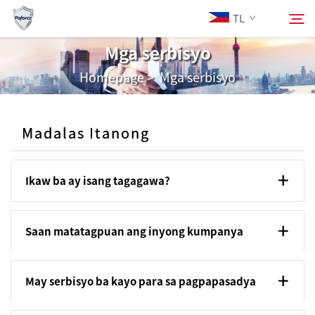
TL
Mga serbisyo
Homepage
>
Mga serbisyo
Tungkol Sa Amin
Hanapin
Mga Produkto
Madalas Itanong
Mga Serbisyo
Ikaw ba ay isang tagagawa?
I-download
Saan matatagpuan ang inyong kumpanya
Mga Balita
May serbisyo ba kayo para sa pagpapasadya
Makipag-ugnayan sa Amin