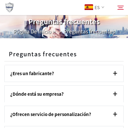
ES
Preguntas frecuentes
Página De Inicio
>
>
Preguntas frecuentes
Sobre Nosotros
Buscar
Productos
Preguntas frecuentes
Servicios
¿Eres un fabricante?
Descargar
¿Dónde está su empresa?
Noticias
¿Ofrecen servicio de personalización?
Contáctanos