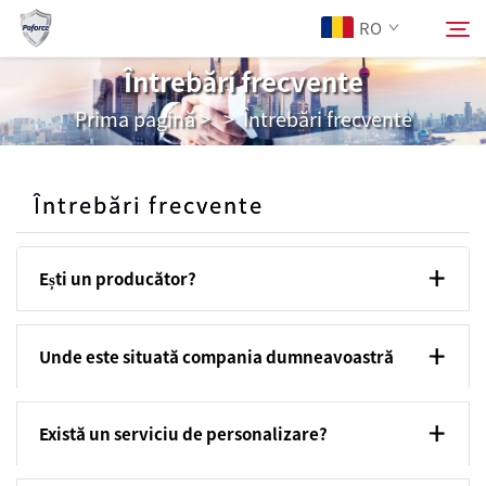
RO
Întrebări frecvente
Prima pagină
>
>
Întrebări frecvente
Despre Noi
Căutare
Produse
Întrebări frecvente
Servicii
Ești un producător?
Descărcare
Unde este situată compania dumneavoastră
Știri
Există un serviciu de personalizare?
Contactați-Ne