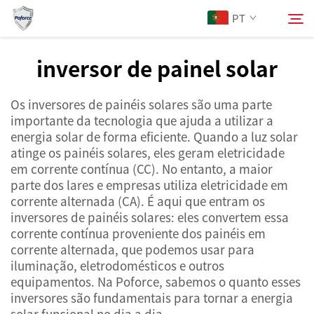
PT
inversor de painel solar
Sobre Nós
Pesquisar
Os inversores de painéis solares são uma parte
importante da tecnologia que ajuda a utilizar a
Produtos
energia solar de forma eficiente. Quando a luz solar
atinge os painéis solares, eles geram eletricidade
em corrente contínua (CC). No entanto, a maior
Serviços
parte dos lares e empresas utiliza eletricidade em
corrente alternada (CA). É aqui que entram os
Notícias
inversores de painéis solares: eles convertem essa
corrente contínua proveniente dos painéis em
corrente alternada, que podemos usar para
Contacte-nos
iluminação, eletrodomésticos e outros
equipamentos. Na Poforce, sabemos o quanto esses
inversores são fundamentais para tornar a energia
solar funcional no dia a dia.