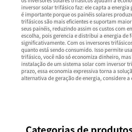
os inversores solares trifásicos ajudam a econ
inversor solar trifásico faz: ele capta a energi
é importante porque os painéis solares produze
trifásicos são mais eficientes e suportam maio
seus painéis, reduzindo assim os custos com en
escolha, pois gerencia e distribui a energia d
significativamente. Com os inversores trifási
quanto está sendo consumido. Isso permite usar
trifásico, você não só economiza dinheiro, m
instalação de um sistema solar com inversor t
prazo, essa economia expressiva torna a soluç
alternativa de geração de energia, considere a
Categorias de produto