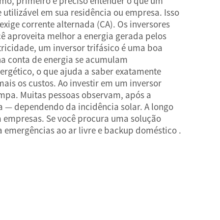
omo, primeiro é preciso entender o que um
e utilizável em sua residência ou empresa. Isso
xige corrente alternada (CA). Os inversores
cê aproveita melhor a energia gerada pelos
ricidade, um inversor trifásico é uma boa
 na conta de energia se acumulam
ergético, o que ajuda a saber exatamente
ais os custos. Ao investir em um inversor
impa. Muitas pessoas observam, após a
a — dependendo da incidência solar. A longo
ra empresas. Se você procura uma solução
a emergências ao ar livre e backup doméstico
.