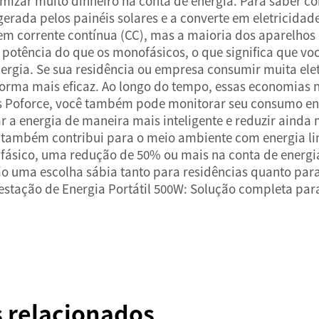
omizar muito dinheiro na conta de energia. Para saber c
a gerada pelos painéis solares e a converte em eletricidad
m corrente contínua (CC), mas a maioria dos aparelhos e
r potência do que os monofásicos, o que significa que vo
ergia. Se sua residência ou empresa consumir muita elet
e forma mais eficaz. Ao longo do tempo, essas economias
cos Poforce, você também pode monitorar seu consumo en
 a energia de maneira mais inteligente e reduzir ainda m
as também contribui para o meio ambiente com energia l
rifásico, uma redução de 50% ou mais na conta de energi
ão uma escolha sábia tanto para residências quanto pa
estação de Energia Portátil 500W: Solução completa par
s relacionados