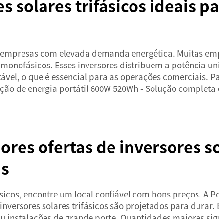
s solares trifásicos ideais p
para empresas com elevada demanda energética. Muitas e
monofásicos. Esses inversores distribuem a potência unif
ável, o que é essencial para as operações comerciais. P
ção de energia portátil 600W 520Wh - Solução completa d
res ofertas de inversores sol
as
ásicos, encontre um local confiável com bons preços. A 
inversores solares trifásicos são projetados para durar
u instalações de grande porte. Quantidades maiores si