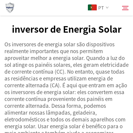
PT
inversor de Energia Solar
Sobre Nós
Pesquisar
Os inversores de energia solar são dispositivos
realmente importantes que nos permitem
Produtos
aproveitar melhor a energia solar. Quando a luz do
sol atinge os painéis solares, eles geram eletricidade
de corrente contínua (CC). No entanto, quase todas
Serviços
as residências e empresas utilizam energia de
corrente alternada (CA). É aqui que entram em ação
Notícias
os inversores de energia solar: eles convertem essa
corrente contínua proveniente dos painéis em
corrente alternada. Dessa forma, podemos
Contacte-nos
alimentar nossas lâmpadas, geladeira,
eletrodomésticos e todos os demais aparelhos com
energia solar. Usar energia solar é benéfico para o
meio ambiente e também ajuda a economizar