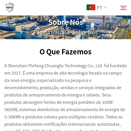
PT
Sobre Nós
Página Inicial
>
Sobre Nós
Sobre Nós
Pesquisar
O Que Fazemos
Produtos
A Shenzhen Pinfang Chuangfu Technology Co., Ltd. foi fundada
Serviços
em 2017. É uma empresa de alta tecnologia focada no campo
da nova energia, especializada na pesquisa e
desenvolvimento, produção, vendas e serviços integrados de
Baixar
produtos de armazenamento de energia e solares. Seus
produtos abrangem fontes de energia portáteis de 100W-
Notícias
3600W, sistemas domésticos de armazenamento de energia de
5-30kWh e produtos solares para múltiplos cenários. Todos os
produtos obtiveram certificações internacionais autorizadas,
Entre em Contato