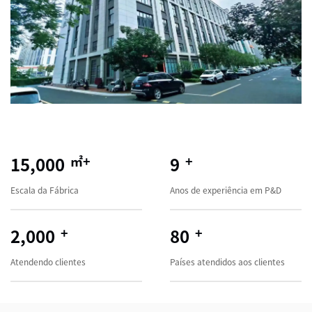
15,000
㎡+
9
+
Escala da Fábrica
Anos de experiência em P&D
2,000
+
80
+
Atendendo clientes
Países atendidos aos clientes