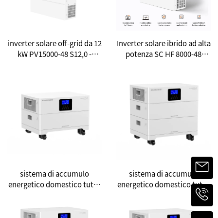
inverter solare off-grid da 12
Inverter solare ibrido ad alta
kW PV15000-48 S12,0 -
potenza SC HF 8000-48
Soluzione energetica
PLUS da 8 kW: Ridefinisci la
efficiente per uso
tua libertà energetica
domestico e commerciale
sistema di accumulo
sistema di accumulo
energetico domestico tutto
energetico domestico tutto
in uno impilabile da 5 kW/5
in uno impilato da 5 kW/10
kWh: Una nuova scelta per
kWh: Una nuova scelta per
l'indipendenza energetica
la libertà energetica