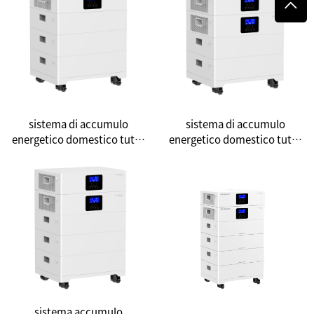
domestica
domestica
sistema di accumulo
sistema di accumulo
energetico domestico tutto
energetico domestico tutto
in uno impilabile da 5 kW/15
in uno da 10 kW/10 kWh -
kWh: Una nuova scelta per
Per sbloccare un nuovo
l'indipendenza energetica
ecosistema di energia pulita
domestica
sistema accumulo