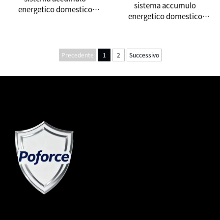
sistema accumulo
energetico domestico
energetico domestico
10KW/15KWh a stack: Una
10kW/20kWh a stack —
nuova scelta per
Scopri una nuova
l'indipendenza energetica
esperienza di energia pulita
domestica
Precedente
1
2
Successivo