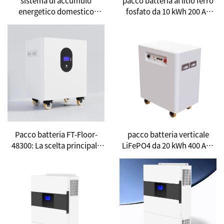
sistema di accumulo
pacco batteria al litio ferro
energetico domestico
fosfato da 10 kWh 200 Ah
portatile da 5,5 kW 5120 Wh
montato a parete - La scelta
tutto in uno: Una nuova
ideale per la libertà
scelta per la libertà
energetica domestica
energetica domestica
Pacco batteria FT-Floor-
pacco batteria verticale
48300: La scelta principale
LiFePO4 da 20 kWh 400 Ah |
per l'accumulo di energia
Una soluzione efficiente e
solare domestica
stabile per l'energia
domestica