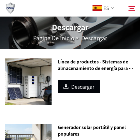
ES
Descargar
Página De Inicio
>
Descargar
Sobre Nosotros
Buscar
Productos
Línea de productos - Sistemas de
almacenamiento de energía para el
hogar
Servicios
Descargar
Descargar
Noticias
Generador solar portátil y panel
Contáctanos
populares