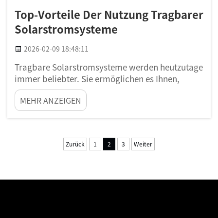
Top-Vorteile Der Nutzung Tragbarer
Solarstromsysteme
2026-02-09 18:48:11
Tragbare Solarstromsysteme werden heutzutage
immer beliebter. Sie ermöglichen es Ihnen,
Solarenergie überall dort zu nutzen, wo Sie
MEHR ANZEIGEN
gerade sind. Stellen Sie sich vor, Sie campen im
Wald oder machen ein Picknick am Strand – und
können dabei Ihr Handy aufladen oder kleinere
Geräte betreiben. Das ist der spannende Aspekt
Zurück
1
2
3
Weiter
tragbarer...