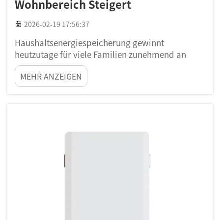
Wohnbereich Steigert
2026-02-19 17:56:37
Haushaltsenergiespeicherung gewinnt
heutzutage für viele Familien zunehmend an
Bedeutung. Angesichts steigender Strompreise
MEHR ANZEIGEN
und des wachsenden Bedarfs an sauberer
Energie möchten Verbraucher ihre eigene
Energieversorgung besser kontrollieren.
Unternehmen wie Poforce unterstützen
Hausbesitzer mit Systemen, die …