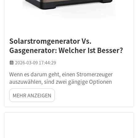
Solarstromgenerator Vs.
Gasgenerator: Welcher Ist Besser?
2026-03-09 17:44:29
Wenn es darum geht, einen Stromerzeuger
auszuwählen, sind zwei gängige Optionen
Solargeneratoren und Gasgeneratoren. Jede
MEHR ANZEIGEN
Variante hat ihre Vor- und Nachteile.
Solargeneratoren nutzen Sonnenlicht zur
Stromerzeugung, während Gasgeneratoren mit
Kraftstoffen wie Benzin oder Propan betrieben
werden. Viele...