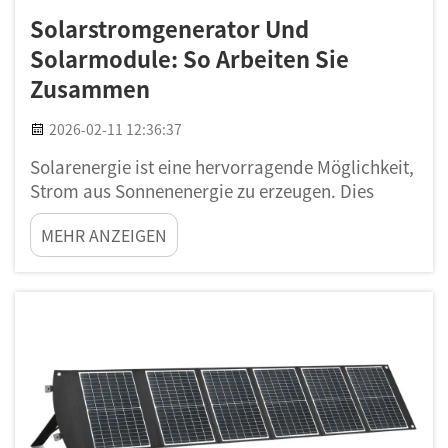
Solarstromgenerator Und
Solarmodule: So Arbeiten Sie
Zusammen
2026-02-11 12:36:37
Solarenergie ist eine hervorragende Möglichkeit,
Strom aus Sonnenenergie zu erzeugen. Dies
geschieht durch Solarmodule, die Sonnenlicht
MEHR ANZEIGEN
einfangen und in elektrische Energie
umwandeln. Ein Solarstromgenerator arbeitet
zusammen mit diesen Modulen, um die Energie
zu speichern und später zu nutzen. Die
Kombination aus Solarmodulen und Gene...