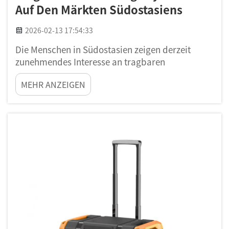
Auf Den Märkten Südostasiens
2026-02-13 17:54:33
Die Menschen in Südostasien zeigen derzeit
zunehmendes Interesse an tragbaren
Solarenergiesystemen. Denn in vielen Regionen
MEHR ANZEIGEN
besteht ein Problem mit Stromausfällen, und es
besteht Bedarf an besseren Energielösungen.
Tragbare Solarenergie bedeutet beispielsweise,
Sonnenlicht zur Erzeugung von Elektrizität zu
nutzen, die Sie direkt einsetzen können...