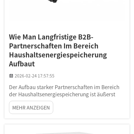
Wie Man Langfristige B2B-
Partnerschaften Im Bereich
Haushaltsenergiespeicherung
Aufbaut
2026-02-24 17:57:55
Der Aufbau starker Partnerschaften im Bereich
der Haushaltsenergiespeicherung ist äußerst
wichtig. Wenn Unternehmen zusammenarbeiten,
MEHR ANZEIGEN
können sie Ideen, Ressourcen und auch
Technologien teilen. Dies gilt insbesondere für
Unternehmen wie Poforce. Wir entwickeln
Heimspeichersysteme für …