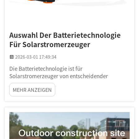
Auswahl Der Batterietechnologie
Für Solarstromerzeuger
2026-03-01 17:49:34
Die Batterietechnologie ist für
Solarstromerzeuger von entscheidender
Bedeutung. Wenn Sie Solarenergie nutzen,
MEHR ANZEIGEN
möchten Sie diese für den späteren Verbrauch
speichern. Hier kommen Batterien ins Spiel. Eine
gute Batterie ermöglicht es Ihnen, Solarenergie
nachts oder bei fehlendem Sonnenschein zu
nutzen...