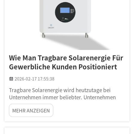
Wie Man Tragbare Solarenergie Für
Gewerbliche Kunden Positioniert
2026-02-17 17:55:38
Tragbare Solarenergie wird heutzutage bei
Unternehmen immer beliebter. Unternehmen
wie Poforce stehen an der Spitze dieses Trends
MEHR ANZEIGEN
und machen Solarenergie für gewerbliche
Anwendungen einfach zugänglich. Diese Art von
Energie hilft Unternehmen, Kosten zu sparen und
gleichzeitig ihre Umweltbelastung zu senken. …