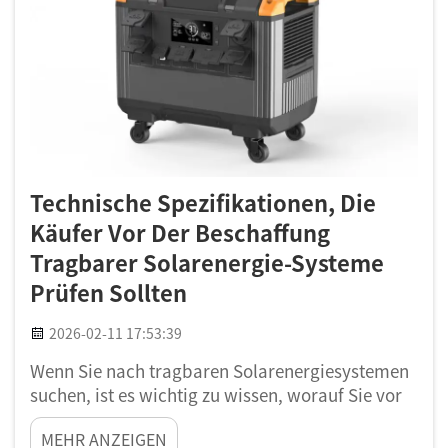
Technische Spezifikationen, Die
Käufer Vor Der Beschaffung
Tragbarer Solarenergie-Systeme
Prüfen Sollten
2026-02-11 17:53:39
Wenn Sie nach tragbaren Solarenergiesystemen
suchen, ist es wichtig zu wissen, worauf Sie vor
dem Kauf achten müssen. Ein tragbares
MEHR ANZEIGEN
Solarsystem kann Ihnen beim Campen, Wandern