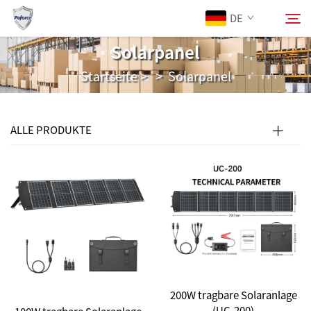
DE
Solarpanel
Startseite
>
>
Solarpanel
Über Uns
Suchen
Produkte
ALLE PRODUKTE
Dienstleistungen
Herunterladen
News
Kontaktieren Sie Uns
200W tragbare Solaranlage
(UC-200)