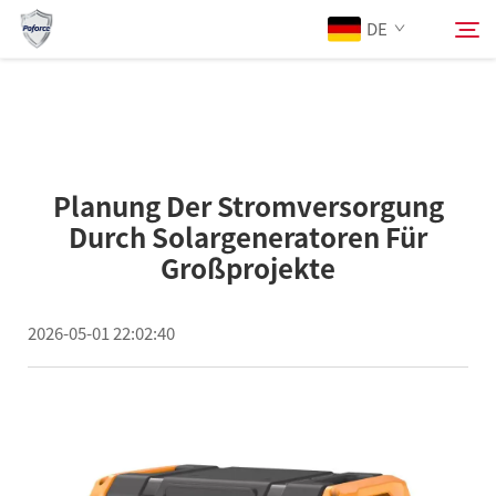
DE
Über Uns
Suchen
Planung Der Stromversorgung
Produkte
Durch Solargeneratoren Für
Großprojekte
Dienstleistungen
2026-05-01 22:02:40
Herunterladen
Nachrichten
Kontaktieren Sie Uns