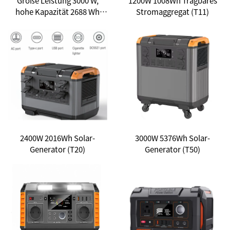
Große Leistung 3000 W,
1200W 1008Wh Tragbares
hohe Kapazität 2688 Wh
Stromaggregat (T11)
Lifepo4-Batteriepack,
tragbares
Solarstromaggregat für
Haushaltsgeräte, 110 V 230
V AC, mehrere
Ausgangsporte, Einzelteil,
keine Installation
erforderlich
2400W 2016Wh Solar-
3000W 5376Wh Solar-
Generator (T20)
Generator (T50)