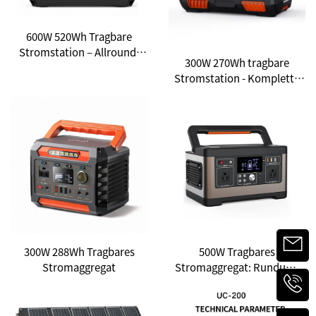
600W 520Wh Tragbare
Stromstation – Allround-
300W 270Wh tragbare
Stromlösung für Notfälle im
Stromstation - Komplette
Freien und zu Hause
Stromlösung für Outdoor-
und Notfalleinsatz
300W 288Wh Tragbares
500W Tragbares
Stromaggregat
Stromaggregat: Rundum-
Lösung für Notfälle im
Freien und als
Hausnotstromversorgung