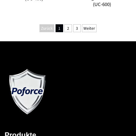
(UC-600)
Zurück
1
2
3
Weiter
Produkte