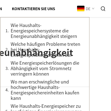
Inhaltsverzeichnis
DE
N
KONTAKTIEREN SIE UNS
Wie Haushalts-
Energiespeichersysteme die
Energieunabhängigkeit steigern
Welche häufigen Probleme treten
ieunabhängigkeit
bei Haushalts-
Energiespeichersystemen auf
Wie Energiespeicherlösungen die
Abhängigkeit vom Stromnetz
verringern können
Wo man erschwingliche und
hochwertige Haushalts-
Energiespeichereinheiten kaufen
kann
Wie Haushalts-Energiespeicher zu