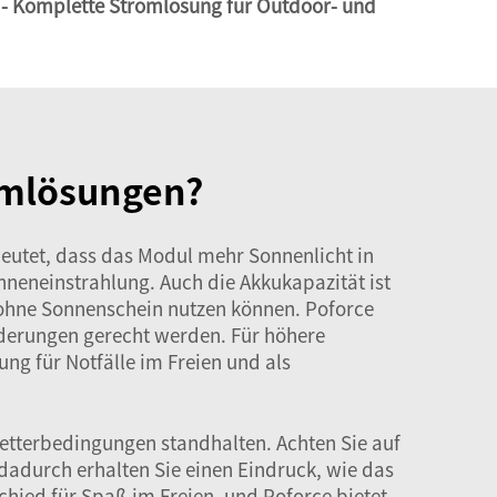
- Komplette Stromlösung für Outdoor- und
romlösungen?
deutet, dass das Modul mehr Sonnenlicht in
nneneinstrahlung. Auch die Akkukapazität ist
h ohne Sonnenschein nutzen können. Poforce
rderungen gerecht werden. Für höhere
 für Notfälle im Freien und als
 Wetterbedingungen standhalten. Achten Sie auf
dadurch erhalten Sie einen Eindruck, wie das
hied für Spaß im Freien, und Poforce bietet