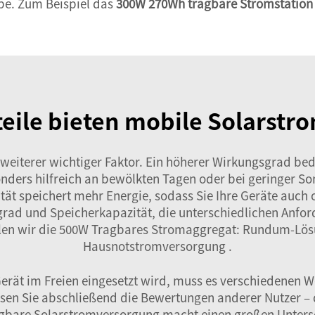
abe. Zum Beispiel das
300W 270Wh tragbare Stromstation 
eile bieten mobile Solarst
weiterer wichtiger Faktor. Ein höherer Wirkungsgrad be
onders hilfreich an bewölkten Tagen oder bei geringer So
tät speichert mehr Energie, sodass Sie Ihre Geräte auc
rad und Speicherkapazität, die unterschiedlichen Anfo
en wir die
500W Tragbares Stromaggregat: Rundum-Lösung
Hausnotstromversorgung
.
 Gerät im Freien eingesetzt wird, muss es verschiedenen
esen Sie abschließend die Bewertungen anderer Nutzer – 
tragbare Solarstromversorgung macht einen großen Untersc