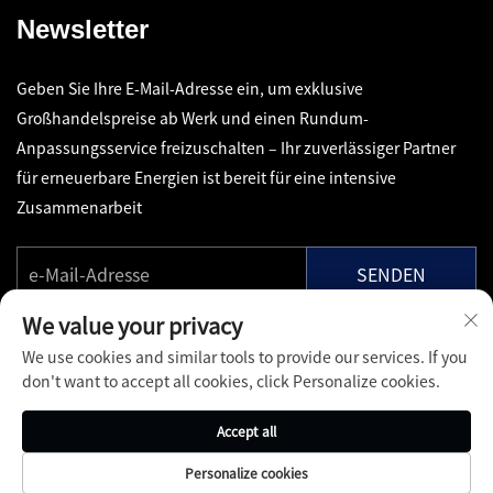
Newsletter
Geben Sie Ihre E-Mail-Adresse ein, um exklusive
Großhandelspreise ab Werk und einen Rundum-
Anpassungsservice freizuschalten – Ihr zuverlässiger Partner
für erneuerbare Energien ist bereit für eine intensive
Zusammenarbeit
SENDEN
We value your privacy
We use cookies and similar tools to provide our services. If you
don't want to accept all cookies, click Personalize cookies.
Copyright © Shenzhen Pinfang Chuangfu Technology Co., Ltd.
Accept all
Alle Rechte vorbehalten -
Datenschutzrichtlinie
-
Blog
Personalize cookies
Über
Kontakt
Dienstleistungen