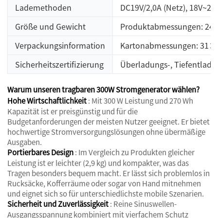
Lademethoden
DC19V/2,0A (Netz), 18V~28
Größe und Gewicht
Produktabmessungen: 24×1
Verpackungsinformation
Kartonabmessungen: 31×20
Sicherheitszertifizierung
Überladungs-, Tiefentladu
Warum unseren tragbaren 300W Stromgenerator wählen?
Hohe Wirtschaftlichkeit
: Mit 300 W Leistung und 270 Wh
Kapazität ist er preisgünstig und für die
Budgetanforderungen der meisten Nutzer geeignet. Er bietet
hochwertige Stromversorgungslösungen ohne übermäßige
Ausgaben.
Portierbares Design
: Im Vergleich zu Produkten gleicher
Leistung ist er leichter (2,9 kg) und kompakter, was das
Tragen besonders bequem macht. Er lässt sich problemlos in
Rucksäcke, Kofferräume oder sogar von Hand mitnehmen
und eignet sich so für unterschiedlichste mobile Szenarien.
Sicherheit und Zuverlässigkeit
: Reine Sinuswellen-
Ausgangsspannung kombiniert mit vierfachem Schutz