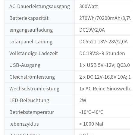
AC-Dauerleistungsausgang
300Watt
Batteriekapazität
270Wh/70200mAh/3,7V
eingangsaufladung
DC19V/2,0A
solarpanel-Ladung
DC5521 18V~28V/2,0A
Vollständige Ladezeit
DC:19V:8~9 Stunden
USB-Ausgang
1 x USB 5V~12V; QC3.0 P
Gleichstromleistung
2 x DC 12V-16,8V 10A; 1
Wechselstromleistung
1x AC Reine Sinoswelle 
LED-Beleuchtung
2W
Betriebstemperatur
-10℃-40℃
lebenszyklus
> 1000 Mal