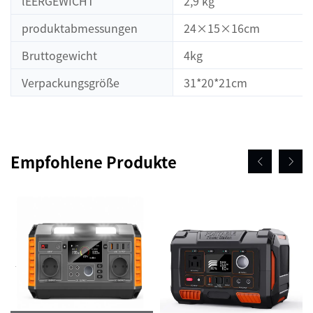
lEERGEWICHT
2,9 kg
produktabmessungen
24×15×16cm
Bruttogewicht
4kg
Verpackungsgröße
31*20*21cm
Empfohlene Produkte