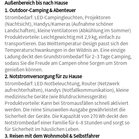
Außenbereich bis nach Hause
1. Outdoor-Camping & Abenteuer
Strombedarf: LED-Campingleuchten, Projektoren
(Nachtsicht), Handys/Kameras (Aufnahme schöner
Landschaften), kleine Ventilatoren (Abkühlung im Sommer)
Produktvorteile: Leichtgewichtig mit 2,9 kg, einfach zu
transportieren. Das Weittemperatur-Design passt sich den
Temperaturschwankungen in der Wildnis an. Eine einzige
Ladung deckt den Grundstrombedarf für 2–3 Tage Camping,
sodass Sie die Freude am Campen ohne Sorgen um Strom
genießen können.
2. Notstromversorgung für zu Hause
Strombedarf: LED-Notbeleuchtung, Router (Netzwerk
aufrechterhalten), Handys (Notfallkommunikation), kleine
medizinische Geräte (wie Blutdruckmessgeräte)
Produktvorteile: Kann bei Stromausfällen schnell aktiviert
werden. Die reine Sinuswellen-Ausgabe gewährleistet die
Sicherheit der Geräte. Die Kapazität von 270 Wh deckt den
Notstrombedarf einer Familie für 6–8 Stunden und sorgt so
für Sicherheit im häuslichen Leben.
3. Reisen mit dem Wohnmobil & Selbstfahrer