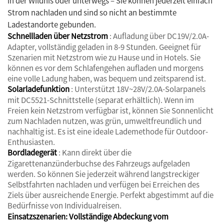
in der Wildnis oder unterwegs – Sie können jederzeit einfach
Strom nachladen und sind so nicht an bestimmte
Ladestandorte gebunden.
Schnellladen über Netzstrom
: Aufladung über DC19V/2.0A-
Adapter, vollständig geladen in 8-9 Stunden. Geeignet für
Szenarien mit Netzstrom wie zu Hause und in Hotels. Sie
können es vor dem Schlafengehen aufladen und morgens
eine volle Ladung haben, was bequem und zeitsparend ist.
Solarladefunktion
: Unterstützt 18V~28V/2.0A-Solarpanels
mit DC5521-Schnittstelle (separat erhältlich). Wenn im
Freien kein Netzstrom verfügbar ist, können Sie Sonnenlicht
zum Nachladen nutzen, was grün, umweltfreundlich und
nachhaltig ist. Es ist eine ideale Lademethode für Outdoor-
Enthusiasten.
Bordladegerät
: Kann direkt über die
Zigarettenanzünderbuchse des Fahrzeugs aufgeladen
werden. So können Sie jederzeit während langstreckiger
Selbstfahrten nachladen und verfügen bei Erreichen des
Ziels über ausreichende Energie. Perfekt abgestimmt auf die
Bedürfnisse von Individualreisen.
Einsatzszenarien: Vollständige Abdeckung vom