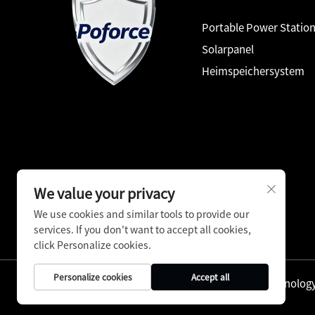
Portable Power Statio
Solarpanel
Heimspeichersystem
We value your privacy
We use cookies and similar tools to provide our
services. If you don't want to accept all cookies,
click Personalize cookies.
Personalize cookies
Accept all
Copyright © Shenzhen Pinfang Chuangfu Technology C