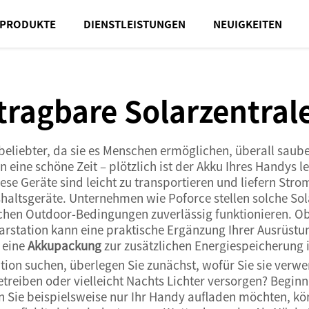
PRODUKTE
DIENSTLEISTUNGEN
NEUIGKEITEN
tragbare Solarzentral
iebter, da sie es Menschen ermöglichen, überall saubere 
ine schöne Zeit – plötzlich ist der Akku Ihres Handys le
iese Geräte sind leicht zu transportieren und liefern Str
haltsgeräte. Unternehmen wie Poforce stellen solche Sola
lichen Outdoor-Bedingungen zuverlässig funktionieren. 
arstation kann eine praktische Ergänzung Ihrer Ausrüstung
 eine
Akkupackung
zur zusätzlichen Energiespeicherung i
tion suchen, überlegen Sie zunächst, wofür Sie sie verw
treiben oder vielleicht Nachts Lichter versorgen? Begin
n Sie beispielsweise nur Ihr Handy aufladen möchten, kö