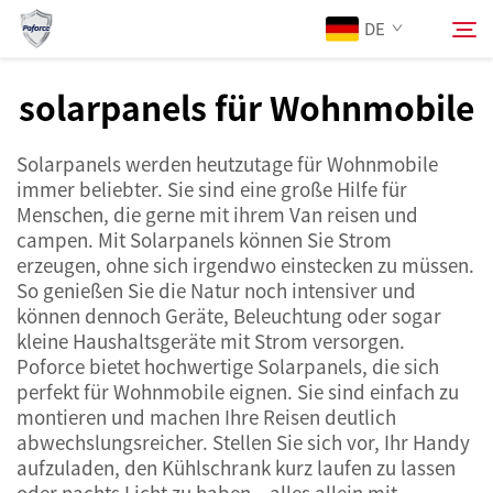
DE
solarpanels für Wohnmobile
Über Uns
Suchen
Solarpanels werden heutzutage für Wohnmobile
immer beliebter. Sie sind eine große Hilfe für
Produkte
Menschen, die gerne mit ihrem Van reisen und
campen. Mit Solarpanels können Sie Strom
erzeugen, ohne sich irgendwo einstecken zu müssen.
Dienstleistungen
So genießen Sie die Natur noch intensiver und
können dennoch Geräte, Beleuchtung oder sogar
Neuigkeiten
kleine Haushaltsgeräte mit Strom versorgen.
Poforce bietet hochwertige Solarpanels, die sich
perfekt für Wohnmobile eignen. Sie sind einfach zu
Kontaktieren Sie uns
montieren und machen Ihre Reisen deutlich
abwechslungsreicher. Stellen Sie sich vor, Ihr Handy
aufzuladen, den Kühlschrank kurz laufen zu lassen
oder nachts Licht zu haben – alles allein mit