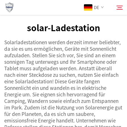
DE
solar-Ladestation
Über Uns
Suchen
Solarladestationen werden derzeit immer beliebter,
da sie es uns ermöglichen, Geräte mit Sonnenlicht
Produkte
aufzuladen. Stellen Sie sich vor, Sie sind an einem
sonnigen Tag unterwegs und Ihr Smartphone oder
Tablet muss aufgeladen werden. Anstatt überall
Dienstleistungen
nach einer Steckdose zu suchen, nutzen Sie einfach
eine Solarladestation! Diese Geräte fangen
Neuigkeiten
Sonnenlicht ein und wandeln es in elektrische
Energie um. Sie eignen sich hervorragend für
Camping, Wandern sowie einfach zum Entspannen
Kontaktieren Sie uns
im Park. Zudem ist die Nutzung von Solarenergie gut
für den Planeten, da es sich um saubere,
emissionsfreie Energie handelt. Unternehmen wie
Poforce stellen diese Stationen her, damit Menschen