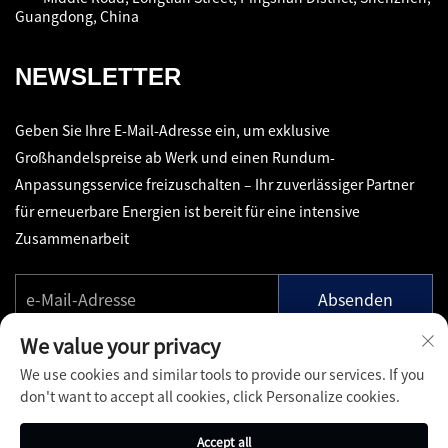
Guangdong, China
NEWSLETTER
Geben Sie Ihre E-Mail-Adresse ein, um exklusive
Großhandelspreise ab Werk und einen Rundum-
Anpassungsservice freizuschalten – Ihr zuverlässiger Partner
für erneuerbare Energien ist bereit für eine intensive
Zusammenarbeit
Absenden
We value your privacy
We use cookies and similar tools to provide our services. If you
don't want to accept all cookies, click Personalize cookies.
Copyright © Shenzhen Pinfang Chuangfu Technology Co., Ltd.
Accept all