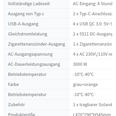
Vollständige Ladezeit
AC-Eingang: 4 Stunde
Ausgang von Typ c
2 x Typ-C-Anschluss:
USB-A Ausgang
4 x USB QC 3.0: 5V~9
Gleichstromleistung
2 x 5521 DC-Ausgang:
Zigarettenanzünder-Ausgang
1 x Zigarettenanzünd
AC-Ausgangsspannung
4 x AC 230V\/110V re
AC-Dauerleistungsausgang
3000 W
Betriebstemperatur
-10℃-40℃
Farbe
grau+orange
Betriebstemperatur
-10℃-40℃
Zubehör
1 x tragbarer Solarst
Produktgröße
L470*290*H545mm