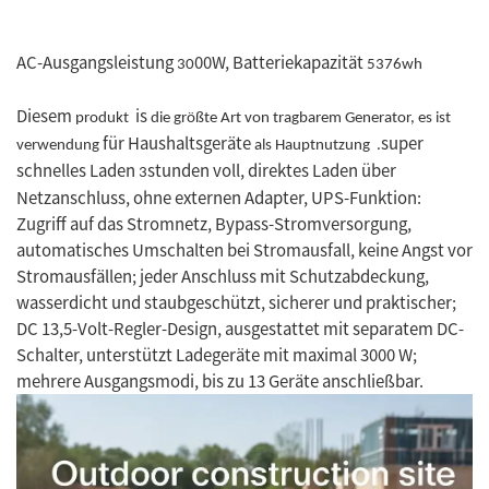
AC-Ausgangsleistung
00W, Batteriekapazität
30
5376wh
Diesem
is
produkt
die größte Art von tragbarem Generator, es ist
für Haushaltsgeräte
super
verwendung
als Hauptnutzung
.
schnelles Laden
stunden voll, direktes Laden über
3
Netzanschluss, ohne externen Adapter, UPS-Funktion:
Zugriff auf das Stromnetz, Bypass-Stromversorgung,
automatisches Umschalten bei Stromausfall, keine Angst vor
Stromausfällen; jeder Anschluss mit Schutzabdeckung,
wasserdicht und staubgeschützt, sicherer und praktischer;
DC 13,5-Volt-Regler-Design, ausgestattet mit separatem DC-
Schalter, unterstützt Ladegeräte mit maximal 3000 W;
mehrere Ausgangsmodi, bis zu 13 Geräte anschließbar.