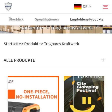
DE
Tragbares Kraftwerk
Überblick
Spezifikationen
Empfohlene Produkte
Startseite
>
>
Tragbares Kraftwerk
Über Uns
Suchen
Startseite >
Produkte
>
Tragbares Kraftwerk
Produkte
ALLE PRODUKTE
Dienstleistungen
Herunterladen
News
Kontaktieren Sie Uns