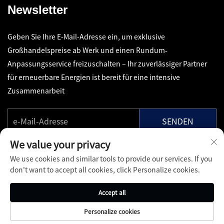
Newsletter
Geben Sie Ihre E-Mail-Adresse ein, um exklusive
Großhandelspreise ab Werk und einen Rundum-
Anpassungsservice freizuschalten – Ihr zuverlässiger Partner
für erneuerbare Energien ist bereit für eine intensive
Zusammenarbeit
SENDEN
We value your privacy
We use cookies and similar tools to provide our services. If you
don't want to accept all cookies, click Personalize cookies.
Copyright © Shenzhen Pinfang Chuangfu Technology Co., Ltd.
Accept all
Alle Rechte vorbehalten -
Datenschutzrichtlinie
-
Blog
Personalize cookies
Über
Kontakt
Dienstleistungen