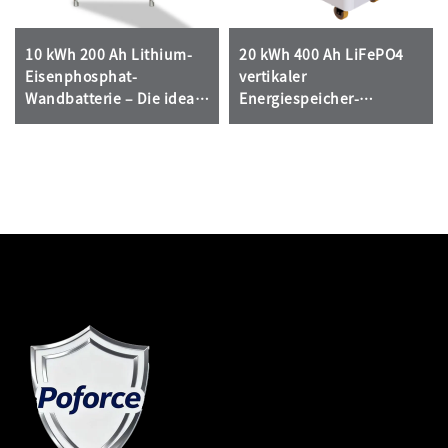
10 kWh 200 Ah Lithium-
20 kWh 400 Ah LiFePO4
Eisenphosphat-
vertikaler
Wandbatterie – Die ideale
Energiespeicher-
Wahl für häusliche
Batteriepack | Eine
Energiefreiheit
effiziente und stabile
Lösung für Heimenergie