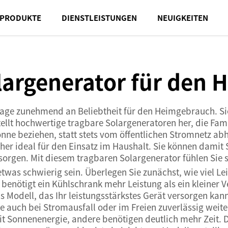
PRODUKTE
DIENSTLEISTUNGEN
NEUIGKEITEN
largenerator für den
ge zunehmend an Beliebtheit für den Heimgebrauch. Sie 
llt hochwertige tragbare Solargeneratoren her, die Fami
nne beziehen, statt stets vom öffentlichen Stromnetz abh
daher ideal für den Einsatz im Haushalt. Sie können dami
orgen. Mit diesem tragbaren Solargenerator fühlen Sie s
twas schwierig sein. Überlegen Sie zunächst, wie viel Lei
 benötigt ein Kühlschrank mehr Leistung als ein kleiner V
s Modell, das Ihr leistungsstärkstes Gerät versorgen kan
lte auch bei Stromausfall oder im Freien zuverlässig wei
t Sonnenenergie, andere benötigen deutlich mehr Zeit. Da