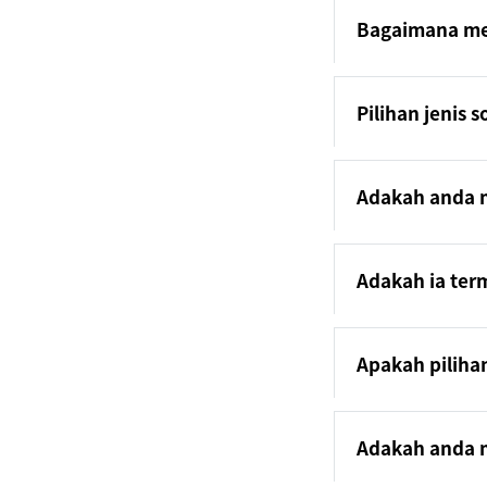
Bagaimana mem
Pilihan jenis s
Adakah anda m
Adakah ia ter
Apakah piliha
Adakah anda m