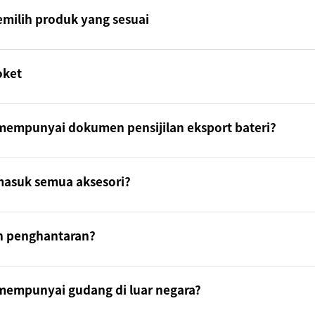
ilih produk yang sesuai
oket
empunyai dokumen pensijilan eksport bateri?
masuk semua aksesori?
n penghantaran?
empunyai gudang di luar negara?