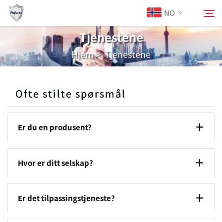
NO
Tjenestene
Hjem
>
Tjenestene
Om oss
Søk
Produkter
Ofte stilte spørsmål
Tjenester
Er du en produsent?
Last Ned
Hvor er ditt selskap?
Nyheter
Er det tilpassingstjeneste?
Kontakt Oss