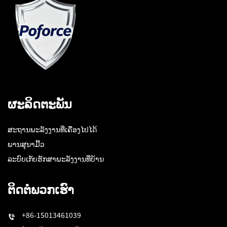
ຜະລິດຕະພັນ
ສະຖານພະລັງງານທີ່ເຄື່ອງໄປໄດ້
ພານສຸນາມີ້ວ
ລະບົບເກັບຮັກສາພະລັງງານທີ່ບ້ານ
ຕິດຕໍ່ພວກເຮົາ
+86-15013461039