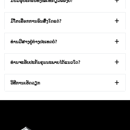
ມັນມີອຸປະກອນທັງໝົດທີ່ກ່ຽວຂ້ອງບໍ?
ມີໂຕເລືອກການຂົນສົ່ງໃດແດ່?
ທ່ານມີສາງຢູ່ຕ່າງປະເທດບໍ?
ທ່ານຈະຮັບປະກັນຄຸນນະພາບໄດ້ແນວໃດ?
ວິທີການເຮັດວຽກ