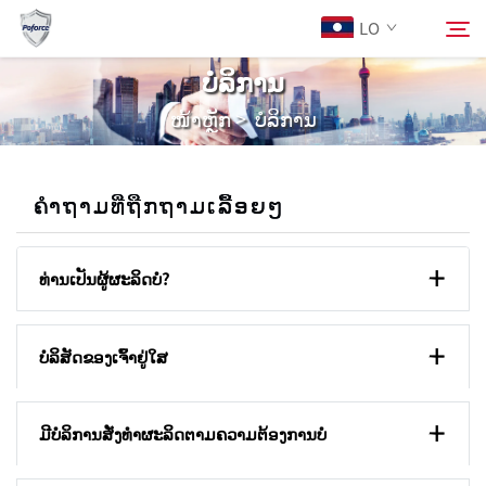
LO
ບໍລິການ
ໜ້າຫຼັກ
>
ບໍລິການ
ກ່ຽວກັບພວກເຮົາ
ຄົ້ນຫາ
ຜະລິດຕະພັນ
ຄຳຖາມທີ່ຖືກຖາມເລື້ອຍໆ
ບໍລິການ
ທ່ານເປັນຜູ້ຜະລິດບໍ?
ດາວໂຫຼດ
ບໍລິສັດຂອງເຈົ້າຢູ່ໃສ
ຂ່າວ
ມີບໍລິການສັ່ງທຳຜະລິດຕາມຄວາມຕ້ອງການບໍ
ຕິດຕໍ່ພວກເຮົາ