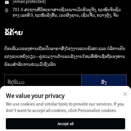
[email protected]
701-6 ສະຖານທີ່ວິທະຍາສາດຊີວະພາບມິດຮົວພູຈີງ, ຖະໜົນຈິນຊິວ
ກາງ ເລກທີ 9, ຖະໜົນລົງທິ້ນ, ເຂດຜິງຊານ, ເຊີນເຈີ້ນ, ກວາງຕຸ້ງ, ຈີນ
ຂໍ້ຄ້າຍ
ປ້ອນອີເມວຂອງທ່ານເພື່ອເປີດລາຄາສົ່ງໂຮງງານແບບພິເສດ ແລະ ບໍລິການປັບ
ແຕ່ງແບບຫນຶ່ງດຽວ—ຄູ່ຮ່ວມງານດ້ານພະລັງງານໃຫມ່ທີ່ໜ້າເຊື່ອຖືຂອງທ່ານ
ພ້ອມສຳລັບການຮ່ວມມືເຊິ່ງເລິກ
ສົ່ງ
We value your privacy
We use cookies and similar tools to provide our services. If you
don't want to accept all cookies, click Personalize cookies.
ລິຂະສິດ © ເຊີນເຈີ້ນ ບໍລິສັດ ເຕັກໂນໂລຢີ ພິນຟາງ ຈູວງຟູ ຈຳກັດ. ສິດທັງໝົດ
Accept all
ຖືກຮັກສາໄວ້ -
ນະໂຍບາຍຄວາມເປັນສ່ວນຕົວ
-
ບົກ