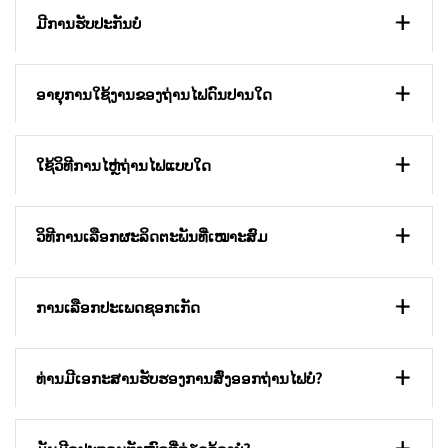
ມີການຮັບປະກັນບໍ
ອາຍຸການໃຊ້ງານຂອງຖ່ານໄຟດົນປານໃດ
ໃຊ້ວິທີການໄຫຼ່ຖ່ານໄຟແບບໃດ
ວິທີການເລືອກຜະລິດຕະພັນທີ່ເໝາະສົມ
ການເລືອກປະເພດຊອກເກັດ
ທ່ານມີເອກະສານຮັບຮອງການສົ່ງອອກຖ່ານໄຟບໍ?