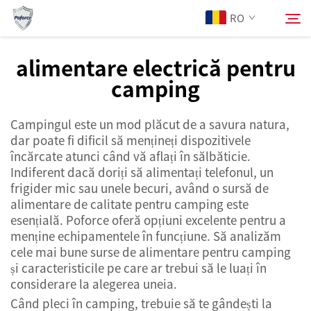
RO
alimentare electrică pentru
camping
Despre Noi
Caută
Campingul este un mod plăcut de a savura natura,
Produse
dar poate fi dificil să mențineți dispozitivele
încărcate atunci când vă aflați în sălbăticie.
Servicii
Indiferent dacă doriți să alimentați telefonul, un
frigider mic sau unele becuri, având o sursă de
alimentare de calitate pentru camping este
Știri
esențială. Poforce oferă opțiuni excelente pentru a
menține echipamentele în funcțiune. Să analizăm
cele mai bune surse de alimentare pentru camping
Contactați-ne
și caracteristicile pe care ar trebui să le luați în
considerare la alegerea uneia.
Când pleci în camping, trebuie să te gândești la