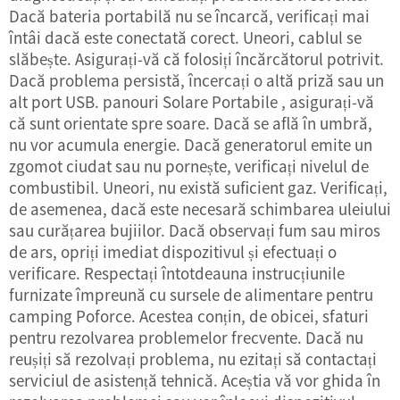
Dacă bateria portabilă nu se încarcă, verificați mai
întâi dacă este conectată corect. Uneori, cablul se
slăbește. Asigurați-vă că folosiți încărcătorul potrivit.
Dacă problema persistă, încercați o altă priză sau un
alt port USB.
panouri Solare Portabile
, asigurați-vă
că sunt orientate spre soare. Dacă se află în umbră,
nu vor acumula energie. Dacă generatorul emite un
zgomot ciudat sau nu pornește, verificați nivelul de
combustibil. Uneori, nu există suficient gaz. Verificați,
de asemenea, dacă este necesară schimbarea uleiului
sau curățarea bujiilor. Dacă observați fum sau miros
de ars, opriți imediat dispozitivul și efectuați o
verificare. Respectați întotdeauna instrucțiunile
furnizate împreună cu sursele de alimentare pentru
camping Poforce. Acestea conțin, de obicei, sfaturi
pentru rezolvarea problemelor frecvente. Dacă nu
reușiți să rezolvați problema, nu ezitați să contactați
serviciul de asistență tehnică. Aceștia vă vor ghida în