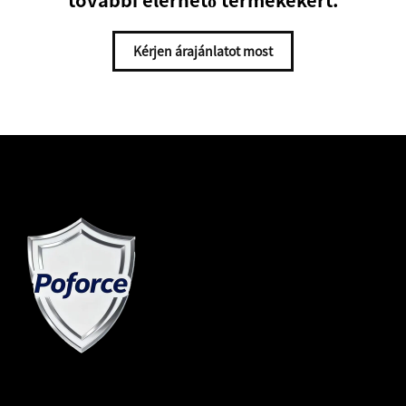
Kérjen árajánlatot most