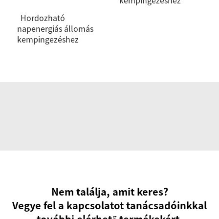
kempingezéshez
Hordozható
napenergiás állomás
kempingezéshez
Nem találja, amit keres?
Vegye fel a kapcsolatot tanácsadóinkkal
további elérhető termékekért.