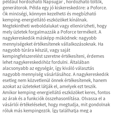
például
hordozható Napsugar
, hordozható töltők,
generátorok. Példa egy jó kiskereskedőre: a Poforce.
Ők minőségi, könnyen kezelhető és megbízható
kemping-energiellátó eszközöket kínálnak.
Megtekintheti weboldalukat vagy ellenőrizheti, hogy
mely üzletek forgalmazzák a Poforce termékeit. A
nagykereskedők másképp működnek: nagyobb
mennyiségeket értékesítenek vállalkozásoknak. Ha
nagyobb túrára készül, vagy saját
kempingfelszerelést szeretne értékesíteni, érdemes
lehet nagykereskedőhöz fordulni. Általában
alacsonyabb az egységár, így kiváló választás
nagyobb mennyiség vásárlásához. A nagykereskedők
esetleg nem közvetlenül önnek értékesítenek, hanem
azokat az üzleteket látják el, amelyek ezt teszik.
Amikor kemping-energiellátó eszközöket keres, fontos
az árak és a funkciók összehasonlítása. Olvassa el a
vásárlói értékeléseket, hogy megtudja, mit gondolnak
róluk más kempingezők. Így találhatja meg a