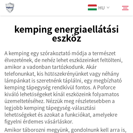
HU
kemping energiaellátási
eszköz
Rólunk
Keresés
A kemping egy szórakoztató módja a természet
Termékek
élvezetének, de nehéz lehet eszközeinket feltölteni,
amikor a vadonban tartózkodunk. Akár
Szolgáltatások
telefonunkat, kis hűtőszekrényünket vagy néhány
lámpánkat is szeretnénk táplálni, egy megbízható
kemping tápegység rendkívül fontos. A Poforce
Hírek
kiváló lehetőségeket kínál eszközeink folyamatos
üzemeltetéséhez. Nézzük meg részletesebben a
legjobb kemping tápegység-választási
Kapcsolat
lehetőségeket és azokat a funkciókat, amelyekre
figyelni érdemes vásárláskor.
Amikor táborozni megyünk, gondolnunk kell arra is,