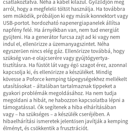
csatlakoztatva. Néha a kábel kilazul. Győződjön meg
arról, hogy a megfelelő töltőt használja. Ha továbbra
sem működik, próbáljon ki egy másik konnektort vagy
USB-portot.
hordozható napenergiapanelek
állítsa
napfény felé. Ha árnyékban van, nem tud energiát
gyűjteni. Ha a generátor furcsa zajt ad ki vagy nem
indul el, ellenőrizze a üzemanyagszintet. Néha
egyszerűen nincs elég gáz. Ellenőrizze továbbá, hogy
szükség van-e olajcserére vagy gyújtógyertya-
tisztításra. Ha füstöt lát vagy égő szagot érez, azonnal
kapcsolja ki, és ellenőrizze a készüléket. Mindig
kövesse a Poforce kemping tápegységekhez mellékelt
utasításokat – általában tartalmaznak tippeket a
gyakori problémák megoldásához. Ha nem tudja
megoldani a hibát, ne habozzon kapcsolatba lépni a
támogatással. Ők segítenek a hiba elhárításában
vagy – ha szükséges – a készülék cseréjében. A
hibaelhárítási ismeretek jelentősen javítják a kemping
élményt, és csökkentik a frusztrációt.