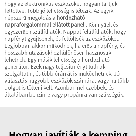
hogy az elektronikus eszközöket hogyan tartjuk
feltöltve. Több jó lehetőség is létezik. Az egyik
népszerű megoldás a
hordozható
napraforgalommal ellátott panel
. Könnyűek és
egyszerűen szállíthatók. Nappal felállíthatók, hogy
napfényt gyűjtsenek, és feltöltsék az eszközöket.
Legjobban akkor működnek, ha erős a napfény, és
hosszabb utazásokhoz különösen hasznosak
lehetnek. Egy másik lehetőség a hordozható
generátor. Ezek nagy teljesítményt tudnak
szolgáltatni, és több órán át is működhetnek. Jó
választás nagyobb eszközök számára, vagy ha több
dolgot is tölteni kell. Azonban nehezebbek, és
általában benzinre vagy propánra van szükségük.
Hogyan javítják a kemping