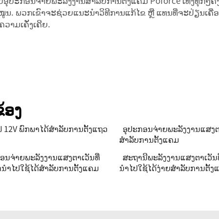
ະກອນຈ່າຍພະລັງງານສຳລັບການຕັ້ງແຄມ Poforce ເທິງທຸກໆຄັ້ງ. ມ
ໜູນ. ພວກເຂົາຈະຊ່ວຍແນະນຳວິທີການແກ້ໄຂ ຫຼື ແທນທີ່ຈະປ່ຽນເຄື່
ຄວາມເຄັ່ງເຄີຍ.
້ອງ
 12V ພົກພາໄດ້ສຳລັບການຕັ້ງແຖວ
ອຸປະກອນຈ່າຍພະລັງງານແສງຕ
ສຳລັບການຕັ້ງແຄມ
ອນຈ່າຍພະລັງງານແສງຕາເວັນທີ່
ສະຖານີພະລັງງານແສງຕາເວັນ
ນຳໄປໃຊ້ໄດ້ສຳລັບການຕັ້ງແຄມ
ນຳໄປໃຊ້ໄດ້ງ່າຍສຳລັບການຕັ້ງ