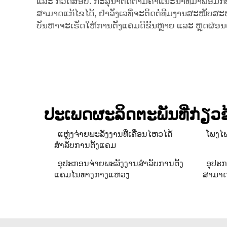
ແລະ ກວດສອບ. ກະລຸນາຕິດຕາມຄຳແນະນຳທີ່ມາພ້ອມກັບອຸປ
ສາມາດແກ້ໄຂໄດ້, ຢ່າລັງເລທີ່ຈະຕິດຕໍ່ທີມງານສະໜັບສະ
ບັນຫາຈະເຮັດໃຫ້ການຕັ້ງແຄມດີຂຶ້ນຫຼາຍ ແລະ ຫຼຸດຜ່ອນ
ປະເພດຜະລິດຕະພັນທີ່ກ່ຽວຂ
ແຫຼ່ງຈ່າຍພະລັງງານທີ່ເຄື່ອນໄຫວໄດ້
ໂພງໄຟ
ສຳລັບການຕັ້ງແຄມ
ອຸປະກອນຈ່າຍພະລັງງານສຳລັບການຕັ້ງ
ອຸປະກ
ແຄມໄນທາງກາງແຫວງ
ສາມາດ