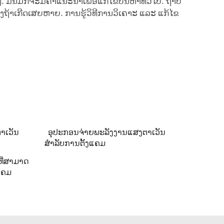
ັນມັກຈະມີຄຳແນະນຳເພື່ອແກ້ໄຂບັນຫາທົ່ວໄປ. ຖ້າບໍ່
ອງຖ້າເກີດເສຍຫາຍ. ການຮູ້ວິທີການວິເຄາະ ແລະ ແກ້ໄຂ
າເວັນ
ອຸປະກອນຈ່າຍພະລັງງານແສງຕາເວັນ
ສຳລັບການຕັ້ງແຄມ
ທີ່ສາມາດ
ແຄມ