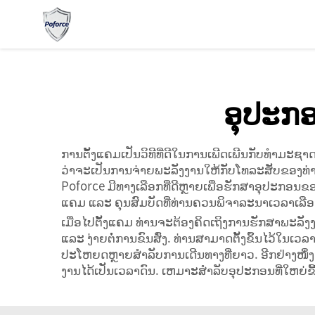
ອຸປະກອ
ການຕັ້ງແຄມເປັນວິທີທີ່ດີໃນການເພີດເພີນກັບທຳມະຊາດ
ວ່າຈະເປັນການຈ່າຍພະລັງງານໃຫ້ກັບໂທລະສັບຂອງທ່ານ
Poforce ມີທາງເລືອກທີ່ດີຫຼາຍເພື່ອຮັກສາອຸປະກອນຂອງ
ແຄມ ແລະ ຄຸນສົມບັດທີ່ທ່ານຄວນພິຈາລະນາເວລາເລືອກ
ເມື່ອໄປຕັ້ງແຄມ ທ່ານຈະຕ້ອງຄິດເຖິງການຮັກສາພະລັງງານໃ
ແລະ ງ່າຍຕໍ່ການຂົນສົ່ງ. ທ່ານສາມາດຕັ້ງຂຶ້ນໄວ້ໃນເ
ປະໂຫຍດຫຼາຍສຳລັບການເດີນທາງທີ່ຍາວ. ອີກຢ່າງໜຶ່ງແ
ງານໄດ້ເປັນເວລາດົນ. ເຫມາະສຳລັບອຸປະກອນທີ່ໃຫຍ່ຂື້