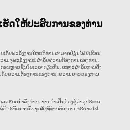
ມເຮັດໃຫ້ປະສົບການຂອງທ່ານ
ອນເກັບພະລັງງານໃຫຍ່ທີ່ທ່ານສາມາດປ່ຽນໄຟຢູ່ເຮືອນ
ມີຄວາມຈຸພະລັງງານພໍສຳລັບຄວາມຕ້ອງການຂອງທ່ານ.
ຸປະກອນຫຼາຍຊິ້ນໃນເວລາດຽວກັນ, ເໝາະສຳລັບການຕັ້ງ
ຂຶ້ນກັບຄວາມຕ້ອງການຂອງທ່ານ, ຄວາມຍາວຂອງການ
້ອງກວດສອບກຳລັງຈ່າຍ. ທ່ານຈຳເປັນຕ້ອງຮູ້ວ່າອຸປະກອນ
t ພໍທີ່ຈະຈັດການກັບທຸກສິ່ງທີ່ທ່ານຕ້ອງການຈະຊາດໄຟ.