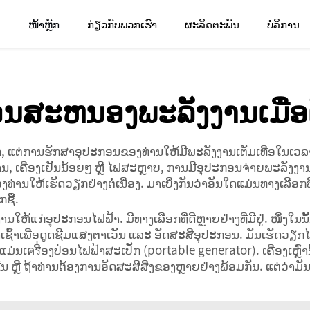
ໜ້າຫຼັກ
ກ່ຽວກັບພວກເຮົາ
ຜະລິດຕະພັນ
ບໍລິການ
ນສະຫນອງພະລັງງານເມື່ອ
, ແຕ່ການຮັກສາອຸປະກອນຂອງທ່ານໃຫ້ມີພະລັງງານເຕັມເທື່ອໃນເວລາທີ
, ເຄື່ອງເຢັນນ້ອຍໆ ຫຼື ໄຟສະຫຼາບ, ການມີອຸປະກອນຈ່າຍພະລັງງາ
ທ່ານໃຫ້ເຮັດວຽກຢ່າງຕໍ່ເນື່ອງ. ມາເບິ່ງກັນວ່າອັນໃດແມ່ນທາງເລືອກ
ຊື້.
ຫ້ແກ່ອຸປະກອນໄຟຟ້າ. ມີທາງເລືອກທີ່ດີຫຼາຍຢ່າງທີ່ມີຢູ່. ໜຶ່ງໃນນັ້
ວລາເຊົ້າເພື່ອດູດຊືມແສງຕາເວັນ ແລະ ອັດສະສີອຸປະກອນ. ມັນເຮັດວ
ມ່ນເครື່ອງປ່ອນໄຟຟ້າສະເປັກ (portable generator). ເຄື່ອງເຫຼ
ນ ຫຼື ຖ້າທ່ານຕ້ອງການອັດສະສີສິ່ງຂອງຫຼາຍຢ່າງພ້ອມກັນ. ແຕ່ວ່າມັ