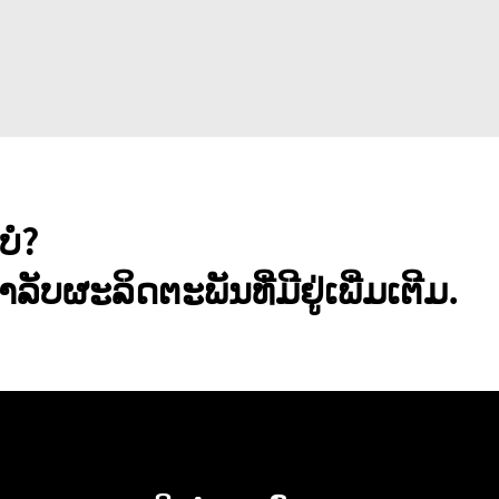
ບໍ?
ລັບຜະລິດຕະພັນທີ່ມີຢູ່ເພີ່ມເຕີມ.