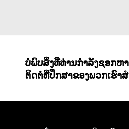
ບໍ່ພົບສິ່ງທີ່ທ່ານກໍາລັງຊອກຫາ
ຕິດຕໍ່ທີ່ປຶກສາຂອງພວກເຮົາສໍາ