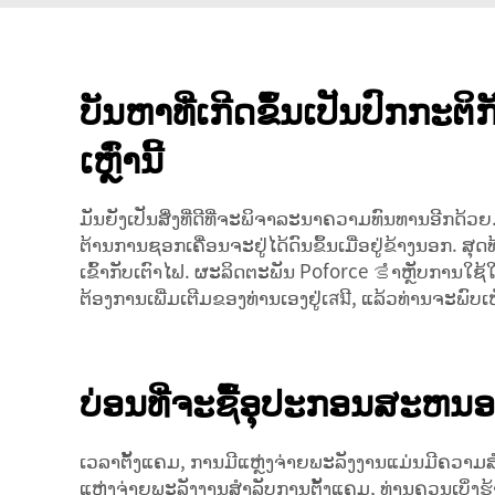
ບັນຫາທີ່ເກີດຂຶ້ນເປັນປົກກະ
ເຫຼົ່ານີ້
ມັນຍັງເປັນສິ່ງທີ່ດີທີ່ຈະພິຈາລະນາຄວາມທົນທານອີກດ້ວຍ. 
ຕ້ານການຊອກເຄື່ອນຈະຢູ່ໄດ້ດົນຂຶ້ນເມື່ອຢູ່ຂ້າງນອກ.
ເຂົ້າກັບເຕົາໄຟ. ຜະລິດຕະພັນ Poforce ࡦຳຫຼັບການໃຊ້ໃນທີ່ສາທາລະນະມັກຈະຄຳນຶງເຖິງເຫຼົ່ານີ້, ເຮັດໃຫ້ມັນເໝາະສົມສຳລັບການໃຊ້ນອກບ້ານ. ພວກເຮົາຄວນພິຈາລະນາຄວາມ
ຕ້ອງການເພີ່ມເຕີມຂອງທ່ານເອງຢູ່ເสมີ, ແລ້ວທ່ານຈະພົ
ບ່ອນທີ່ຈະຊື້ອຸປະກອນສະຫນອງພ
ເວລາຕັ້ງແຄມ, ການມີແຫຼ່ງຈ່າຍພະລັງງານແມ່ນມີຄວາມ
ແຫຼ່ງຈ່າຍພະລັງງານສຳລັບການຕັ້ງແຄມ, ທ່ານຄວນເບິ່ງຮ້