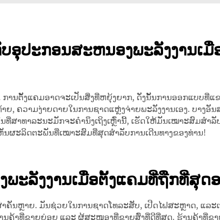
ຕິກັບອຸປະກອນສະຫນອງພະລັງງານເມື່
ການຕັ້ງແຄມອາດຈະເປັນສິ່ງທີ່ຫຍຸ້ງຍາກ, ດັ່ງນັ້ນການອອກແບບທີ່ແຂງແຮ
 ສຸດທ້າຍ, ຄວາມງ່າຍດາຍໃນການຊາດແຫຼ່ງຈ່າຍພະລັງງານເອງ. ບາງອັນ
ບເຫັນຜະລິດຕະພັນທີ່ເໝາະສົມທີ່ສຸດສຳລັບການເດີນທາງຂອງທ່ານ!
ະລັງງານເມື່ອຕັ້ງແຄມທີ່ຖືກທີ່ສຸດ
ສຳຄັນຫຼາຍ. ມັນຊ່ວຍໃນການຊາດໂທລະສັບ, ເປີດໄຟສະຫຼາດ, ແລະເຖິ
ານຄ້າທີ່ຂາຍຍ່ອຍ ແລະ ຜູ້ສະໜອງທີ່ຂາຍສົ່ງທີ່ດີທີ່ສຸດ. ຮ້ານຄ້