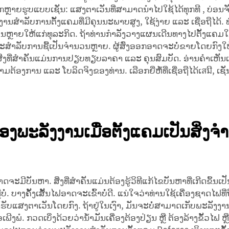
ກຫຼາຍຮູບແບບເຊັ່ນ:
ແສງຕາເວັນທີ່ສາມາດນຳໄປໃຊ້ໄດ້ທຸກທີ
, ບ່ອນຈ
ຳລັບການຕັ້ງແຄມທີ່ມີຄຸນນະພາບສູງ, ໃຊ້ງ່າຍ ແລະ ເຊື່ອຖືໄດ້. ທ່
ຳນວນຫຼາຍໃຫ້ແກ່ທຸລະກິດ. ຖ້າທ່ານກຳລັງວາງແຜນເດີນທາງໄປຕັ້ງແ
ໝາະສຳລັບການຊື້ເປັນຈຳນວນຫຼາຍ. ຜູ້ສົ່ງອອກອາດຈະບໍ່ຂາຍໂດຍກົງໃ
ງທີ່ສຳຄັນແມ່ນການປຽບທຽບລາຄາ ແລະ ຄຸນສົມບັດ. ອ່ານຄຳເຫັນເພື່ອເ
ຕ້ອງການ ແລະ ໂບລິດຈິງຂອງທ່ານ. ເລືອກຍີ່ຫໍ້ທີ່ເຊື່ອຖືໄດ້ເสมີ, ເຊັ
ພະລັງງານເມື່ອຕັ້ງແຄມເປັນສິ່ງຈ
ະມີບັນຫາ. ສິ່ງທີ່ສຳຄັນແມ່ນຕ້ອງຮູ້ວິທີແກ້ໄຂບັນຫາທີ່ເກີດຂຶ້ນເ
ືບໍ່. ບາງຄັ້ງເສັ້ນໄຟອາດຈະເຂົ້າບໍ່ດີ. ແນ່ໃຈວ່າທ່ານໃຊ້ເຄື່ອງຊາດໄຟທີ່
້ຮັບແສງຕາເວັນໂດຍກົງ. ຖ້າຢູ່ໃນເງົາ, ມັນຈະບໍ່ສາມາດເກັບພະລັງງານໄດ້
ພໍ. ກວດເບິ່ງດ້ວຍວ່ານ້ຳມັນເຄື່ອງຕ້ອງປ່ຽນ ຫຼື ຕ້ອງລ້າງຂັ້ວໄຟ ຫຼື ບໍ