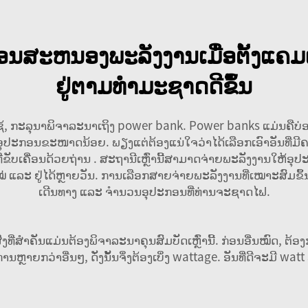
ອນສະຫນອງພະລັງງານເມື່ອຕັ້ງແຄ
ຢູ່ຕາມທຳມະຊາດດີຂຶ້ນ
ໃຊ້, ກະລຸນາພິຈາລະນາເຖິງ power bank. Power banks ແມ່ນຄືບ່
ອຸປະກອນຂະໜາດນ້ອຍ. ພຽງແຕ່ຕ້ອງແນ່ໃຈວ່າໄດ້ເລືອກເອົາອັນທີ່
່ຂັບເຄື່ອນດ້ວຍຖ່ານ
. ສະຖານີເຫຼົ່ານີ້ສາມາດຈ່າຍພະລັງງານໃຫ້ອ
ແລະ ຢູ່ໄດ້ຫຼາຍວັນ. ການເລືອກສາຍຈ່າຍພະລັງງານທີ່ເໝາະສົມ
ເດີນທາງ ແລະ ຈຳນວນອຸປະກອນທີ່ທ່ານຈະຊາດໄຟ.
ທີ່ສຳຄັນແມ່ນຕ້ອງພິຈາລະນາຄຸນສົມບັດເຫຼົ່ານີ້. ກ່ອນອື່ນໝົດ, ຕ
ຼາຍກວ່າອື່ນໆ, ດັ່ງນັ້ນຈຶ່ງຕ້ອງເບິ່ງ wattage. ອັນທີ່ດີຈະມີ wat