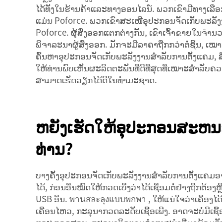
ໄດ້ທັງໃນຮ້ານຄ້າແລະທາງອອນໄລນ໌. ພວກເຂົາມີທາງເລືອ
ແມ່ນ Poforce. ພວກເຂົາສະເໜີອຸປະກອນຈັດເກັບພະລັງງານສ
Poforce. ຜູ້ສົ່ງອອກແຕກຕ່າງກັນ, ເຂົາເຈົ້າຂາຍໃນຈ
ພິຈາລະນາຜູ້ສົ່ງອອກ. ມັກຈະມີລາຄາຖືກກວ່າຕໍ່ຊິ້ນ, ເ
ຄົ້ນຫາອຸປະກອນຈັດເກັບພະລັງງານສຳລັບການຕັ້ງແຄມ, ສິ່
ໃຫ້ທ່ານພົບເຫັນຜະລິດຕະພັນທີ່ດີທີ່ສຸດທີ່ເໝາະສຳລັບຄວາມ
ສາມາດເຮັດວຽກໄດ້ດີໃນທຳມະຊາດ.
ຫຍັງເຮັດໃຫ້ອຸປະກອນສະຫນອງ
ທ່ານ?
ບາງຄັ້ງອຸປະກອນຈັດເກັບພະລັງງານສຳລັບການຕັ້ງແຄມອາດຈ
ໄດ້, ກ່ອນອື່ນໝົດໃຫ້ກວດເບິ່ງວ່າໄດ້ເຊື່ອມຕໍ່ຢ່າງຖືກຕ້ອງຫຼ
USB ອື່ນ.
พานสละลุงแบบพกพา
, ໃຫ້ແນ່ໃຈວ່າເຄື່ອງໄດ
ເຄື່ອນໄຫວ, ກະລຸນາກວດລະດັບເຊື້ອເພີງ. ອາດຈະບໍ່ມີເຊື້ອເພີງ