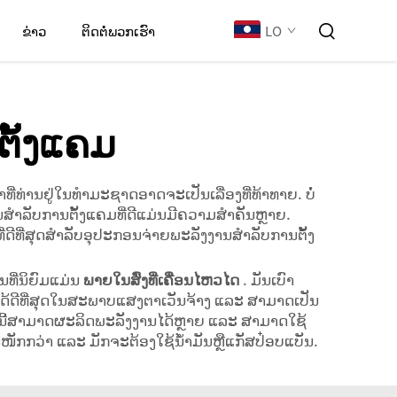
LO
ຂ່າວ
ຕິດຕໍ່ພວກເຮົາ
ຕັ້ງແຄມ
່ທ່ານຢູ່ໃນທຳມະຊາດອາດຈະເປັນເລື່ອງທີ່ທ້າທາຍ. ບໍ່
ນສຳລັບການຕັ້ງແຄມທີ່ດີແມ່ນມີຄວາມສຳຄັນຫຼາຍ.
ທີ່ດີທີ່ສຸດສຳລັບອຸປະກອນຈ່າຍພະລັງງານສຳລັບການຕັ້ງ
ນທີ່ນິຍົມແມ່ນ
ພາຍໃນສົ່ງທີ່ເຄື່ອນໄຫວໄດ
. ມັນເບົາ
ຽກໄດ້ດີທີ່ສຸດໃນສະພາບແສງຕາເວັນຈ້າງ ແລະ ສາມາດເປັນ
ົ່ານີ້ສາມາດຜະລິດພະລັງງານໄດ້ຫຼາຍ ແລະ ສາມາດໃຊ້
ນໜັກກວ່າ ແລະ ມັກຈະຕ້ອງໃຊ້ນ້ຳມັນຫຼືແກັສປ໋ອບແບັນ.