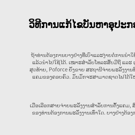
ວິທີການແກ້ໄຂບັນຫາອຸປະກ
ຖ້າທ່ານຕ້ອງການບາງຢ່າງທີ່ເບົາແລະງ່າຍຕໍ່ການນຳ
ແລ້ວນຳໄປໃຊ້ໄດ້. ເໝາະສຳລັບໂທລະສັບມືຖື ແລະ 
ສຸດທ້າຍ, Poforce ຍັງຂາຍ
ສະຖານີຈ່າຍພະລັງງານທີ
ແຄມຂອງຄອບຄົວ. ມັນມັກຈະສາມາດຊາດໄຟໄດ້ໃໝ່ 
ເມື່ອເລືອກສາຍຈ່າຍພະລັງງານສຳລັບການຕັ້ງແຄມ, ສິ່ງ
ຂອງທ່ານຕ້ອງການພະລັງງານເທົ່າໃດ. ບາງຢ່າງຕ້ອງການຫ