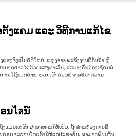
ອຕັ້ງແຄມ ແລະ ວິທີການແກ້ໄຂ
ງຈຶ່ງເປັນຂໍ້ດີໃຫຍ່. ແຫຼ່ງຈ່າຍພະລັງງານທີ່ກັນນ້ຳ ຫຼື
ສາມາດຊາດໄດ້ດ້ວຍແສງຕາເວັນ, ອີກບາງອັນຕ້ອງເຊື່ອມຕໍ່
ອອນไลນ໌
ງແມ່ນແຕ່ຮັກສາອາຫານໃຫ້ເຢັນ. ຖ້າທ່ານຕ້ອງການຊື້
າທີ່ຂາຍຍ່ອຍຈະຂາຍໂດຍກົງໃຫ້ແກ່ປະຊາຊົນ, ສາມາດພົບເຫັນ