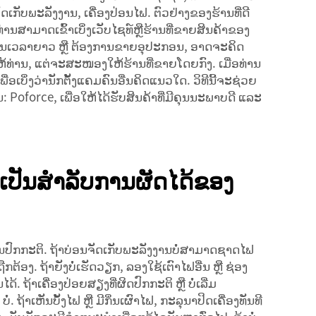
ັດເກັບພະລັງງານ, ເຄື່ອງປ່ອນໄຟ. ຕົວຢ່າງຂອງຮ້ານທີ່ດີ
ານສາມາດເຂົ້າເບິ່ງເວັບໄຊທ໌ຫຼືຮ້ານທີ່ຂາຍສິນຄ້າຂອງ
ຄມໃນເວລາຍາວ ຫຼື ຕ້ອງການຂາຍອຸປະກອນ, ອາດຈະຄິດ
ຫ້ທ່ານ, ແຕ່ຈະສະໜອງໃຫ້ຮ້ານທີ່ຂາຍໂດຍກົງ. ເມື່ອທ່ານ
ບິ່ງວ່ານັກຕັ້ງແຄມຄົນອື່ນຄິດແນວໃດ. ວິທີນີ້ຈະຊ່ວຍ
່ນ: Poforce, ເພື່ອໃຫ້ໄດ້ຮັບສິນຄ້າທີ່ມີຄຸນນະພາບດີ ແລະ
ຳເປັນສຳລັບການຜັດໄດ້ຂອງ
ປັນປົກກະຕິ. ຖ້າບ່ອນຈັດເກັບພະລັງງານບໍ່ສາມາດຊາດໄຟ
ຖືກຕ້ອງ. ຖ້າຍັງບໍ່ເຮັດວຽກ, ລອງໃຊ້ເຕົາໄຟອື່ນ ຫຼື ຊ່ອງ
. ຖ້າເຄື່ອງປ່ອຍສຽງທີ່ຜິດປົກກະຕິ ຫຼື ບໍ່ເລີ່ມ
່. ຖ້າເຫັນບັ້ງໄຟ ຫຼື ມີກິ່ນເຜົາໄຟ, ກະລຸນາປິດເຄື່ອງທັນທີ