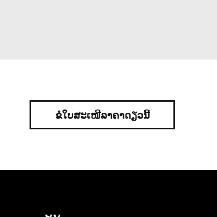
ຂໍໃບສະເໜີລາຄາດຽວນີ້