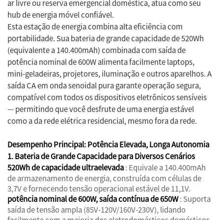
ar livre ou reserva emergencial doméstica, atua como seu
hub de energia móvel confiável.
Esta estação de energia combina alta eficiência com
portabilidade. Sua bateria de grande capacidade de 520Wh
(equivalente a 140.400mAh) combinada com saída de
potência nominal de 600W alimenta facilmente laptops,
mini-geladeiras, projetores, iluminação e outros aparelhos. A
saída CA em onda senoidal pura garante operação segura,
compatível com todos os dispositivos eletrônicos sensíveis
— permitindo que você desfrute de uma energia estável
como a da rede elétrica residencial, mesmo fora da rede.
Desempenho Principal: Potência Elevada, Longa Autonomia
1. Bateria de Grande Capacidade para Diversos Cenários
520Wh de capacidade ultraelevada
: Equivale a 140.400mAh
de armazenamento de energia, construída com células de
3,7V e fornecendo tensão operacional estável de 11,1V.
potência nominal de 600W, saída contínua de 650W
: Suporta
saída de tensão ampla (85V-120V/160V-230V), lidando
facilmente com a maioria dos eletrodomésticos domésticos