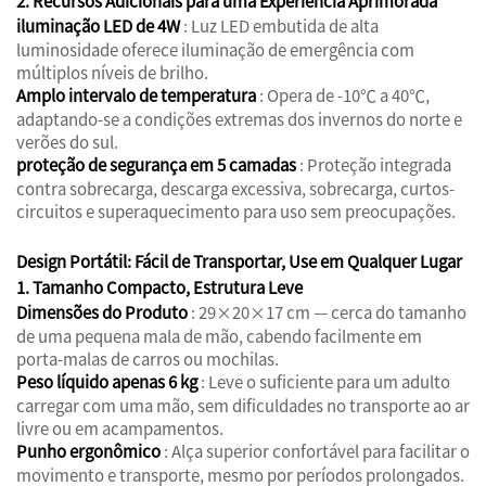
2. Recursos Adicionais para uma Experiência Aprimorada
iluminação LED de 4W
: Luz LED embutida de alta
luminosidade oferece iluminação de emergência com
múltiplos níveis de brilho.
Amplo intervalo de temperatura
: Opera de -10℃ a 40℃,
adaptando-se a condições extremas dos invernos do norte e
verões do sul.
proteção de segurança em 5 camadas
: Proteção integrada
contra sobrecarga, descarga excessiva, sobrecarga, curtos-
circuitos e superaquecimento para uso sem preocupações.
Design Portátil: Fácil de Transportar, Use em Qualquer Lugar
1. Tamanho Compacto, Estrutura Leve
Dimensões do Produto
: 29×20×17 cm — cerca do tamanho
de uma pequena mala de mão, cabendo facilmente em
porta-malas de carros ou mochilas.
Peso líquido apenas 6 kg
: Leve o suficiente para um adulto
carregar com uma mão, sem dificuldades no transporte ao ar
livre ou em acampamentos.
Punho ergonômico
: Alça superior confortável para facilitar o
movimento e transporte, mesmo por períodos prolongados.