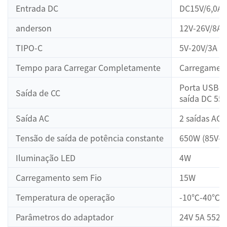
Entrada DC
DC15V/6,0A 
anderson
12V-26V/8A
TIPO-C
5V-20V/3A 
Tempo para Carregar Completamente
Carregament
Porta USB: 1
Saída de CC
saída DC 552
Saída AC
2 saídas AC 
Tensão de saída de potência constante
650W (85V-1
Iluminação LED
4W
Carregamento sem Fio
15W
Temperatura de operação
-10℃-40℃
Parâmetros do adaptador
24V 5A 5521