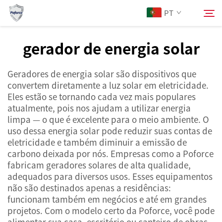
PT
gerador de energia solar
Sobre Nós
Pesquisar
Geradores de energia solar são dispositivos que
convertem diretamente a luz solar em eletricidade.
Produtos
Eles estão se tornando cada vez mais populares
atualmente, pois nos ajudam a utilizar energia
limpa — o que é excelente para o meio ambiente. O
Serviços
uso dessa energia solar pode reduzir suas contas de
eletricidade e também diminuir a emissão de
Notícias
carbono deixada por nós. Empresas como a Poforce
fabricam geradores solares de alta qualidade,
adequados para diversos usos. Esses equipamentos
Contacte-nos
não são destinados apenas a residências:
funcionam também em negócios e até em grandes
projetos. Com o modelo certo da Poforce, você pode
alimentar sua casa, escritório ou canteiro de obras