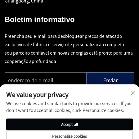
Guangdong, China
Boletim informativo
Preencha seu e-mail para desbloquear preços de atacado
exclusivos de fábrica e serviço de personalização completa —
seu parceiro confiável em novas energias está pronto para uma
cooperação aprofundada
Enviar
We value your privacy
We use cookies and similar tools to provide our services. If you
don't want to accept all cookies, click Personalize cookies.
Copyright © Shenzhen Pinfang Chuangfu Technology Co., Ltd.
Accept all
Todos os Direitos Reservados -
Política de Privacidade
-
Blog
Personalize cookies
Sobre
Contato
Serviços