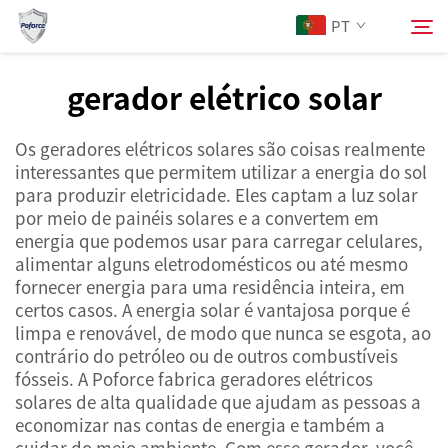
PT
gerador elétrico solar
Sobre Nós
Pesquisar
Os geradores elétricos solares são coisas realmente
interessantes que permitem utilizar a energia do sol
Produtos
para produzir eletricidade. Eles captam a luz solar
por meio de painéis solares e a convertem em
energia que podemos usar para carregar celulares,
Serviços
alimentar alguns eletrodomésticos ou até mesmo
fornecer energia para uma residência inteira, em
Notícias
certos casos. A energia solar é vantajosa porque é
limpa e renovável, de modo que nunca se esgota, ao
contrário do petróleo ou de outros combustíveis
Contacte-nos
fósseis. A Poforce fabrica geradores elétricos
solares de alta qualidade que ajudam as pessoas a
economizar nas contas de energia e também a
cuidar do meio ambiente. Com esse gerador, você