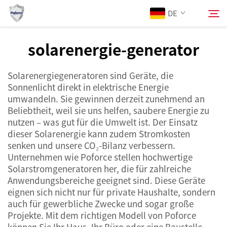
DE
solarenergie-generator
Über Uns
Suchen
Solarenergiegeneratoren sind Geräte, die
Sonnenlicht direkt in elektrische Energie
Produkte
umwandeln. Sie gewinnen derzeit zunehmend an
Beliebtheit, weil sie uns helfen, saubere Energie zu
nutzen – was gut für die Umwelt ist. Der Einsatz
Dienstleistungen
dieser Solarenergie kann zudem Stromkosten
senken und unsere CO₂-Bilanz verbessern.
Neuigkeiten
Unternehmen wie Poforce stellen hochwertige
Solarstromgeneratoren her, die für zahlreiche
Anwendungsbereiche geeignet sind. Diese Geräte
Kontaktieren Sie uns
eignen sich nicht nur für private Haushalte, sondern
auch für gewerbliche Zwecke und sogar große
Projekte. Mit dem richtigen Modell von Poforce
können Sie Ihr Haus, Ihr Büro oder eine Baustelle