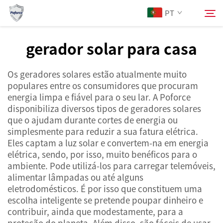
PT
gerador solar para casa
Sobre Nós
Pesquisar
Os geradores solares estão atualmente muito
populares entre os consumidores que procuram
Produtos
energia limpa e fiável para o seu lar. A Poforce
disponibiliza diversos tipos de geradores solares
que o ajudam durante cortes de energia ou
Serviços
simplesmente para reduzir a sua fatura elétrica.
Eles captam a luz solar e convertem-na em energia
Notícias
elétrica, sendo, por isso, muito benéficos para o
ambiente. Pode utilizá-los para carregar telemóveis,
alimentar lâmpadas ou até alguns
Contacte-nos
eletrodomésticos. É por isso que constituem uma
escolha inteligente se pretende poupar dinheiro e
contribuir, ainda que modestamente, para a
proteção do planeta. Além disso, são fáceis de usar