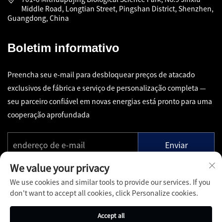
Middle Road, Longtian Street, Pingshan District, Shenzhen,
Guangdong, China
Boletim informativo
Preencha seu e-mail para desbloquear preços de atacado
exclusivos de fábrica e serviço de personalização completa —
seu parceiro confiável em novas energias está pronto para uma
cooperação aprofundada
Enviar
We value your privacy
We use cookies and similar tools to provide our services. If you
don't want to accept all cookies, click Personalize cookies.
Copyright © Shenzhen Pinfang Chuangfu Technology Co., Ltd.
Accept all