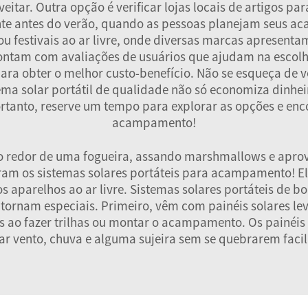
itar. Outra opção é verificar lojas locais de artigos par
nte antes do verão, quando as pessoas planejam seus 
u festivais ao ar livre, onde diversas marcas apresenta
ontam com avaliações de usuários que ajudam na escolha
ara obter o melhor custo-benefício. Não se esqueça de ve
ema solar portátil de qualidade não só economiza dinhe
ortanto, reserve um tempo para explorar as opções e en
acampamento!
o redor de uma fogueira, assando marshmallows e aprove
tram os sistemas solares portáteis para acampamento! El
os aparelhos ao ar livre. Sistemas solares portáteis 
ornam especiais. Primeiro, vêm com painéis solares leve
s ao fazer trilhas ou montar o acampamento. Os painéi
ar vento, chuva e alguma sujeira sem se quebrarem faci