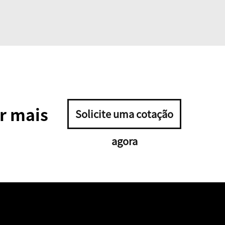
r mais
Solicite uma cotação
agora