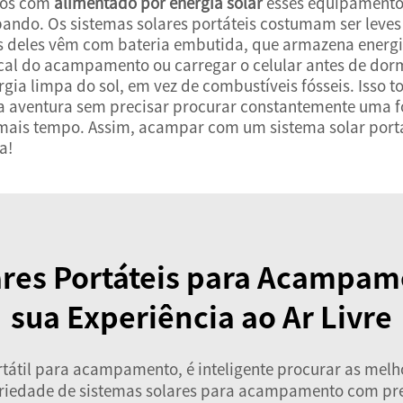
ntos com
alimentado por energia solar
esses equipamentos.
bando. Os sistemas solares portáteis costumam ser leve
 deles vêm com bateria embutida, que armazena energia
ocal do acampamento ou carregar o celular antes de dormi
ergia limpa do sol, em vez de combustíveis fósseis. Isso
ua aventura sem precisar procurar constantemente uma f
 mais tempo. Assim, acampar com um sistema solar portá
a!
ares Portáteis para Acampa
sua Experiência ao Ar Livre
tátil para acampamento, é inteligente procurar as mel
riedade de sistemas solares para acampamento com pre