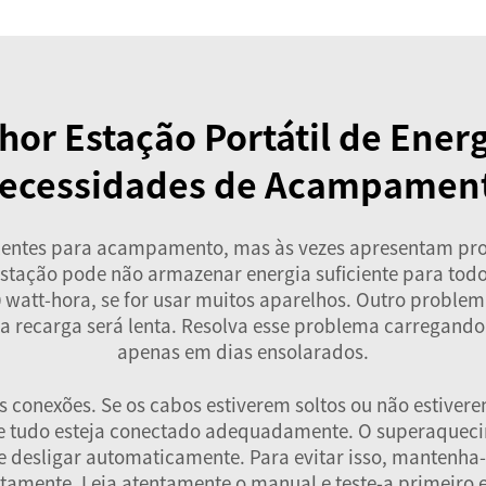
or Estação Portátil de Energ
ecessidades de Acampamen
xcelentes para acampamento, mas às vezes apresentam 
estação pode não armazenar energia suficiente para todo
 watt-hora, se for usar muitos aparelhos. Outro problem
 a recarga será lenta. Resolva esse problema carregando
apenas em dias ensolarados.
as conexões. Se os cabos estiverem soltos ou não estive
ue tudo esteja conectado adequadamente. O superaquec
 desligar automaticamente. Para evitar isso, mantenha-
tamente. Leia atentamente o manual e teste-a primeiro 