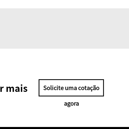
r mais
Solicite uma cotação
agora