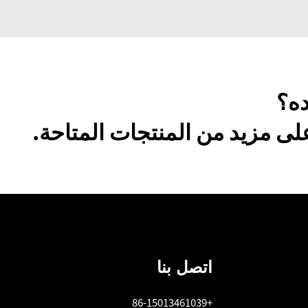
ده؟
ى مزيد من المنتجات المتاحة.
اتصل بنا
+86-15013461039