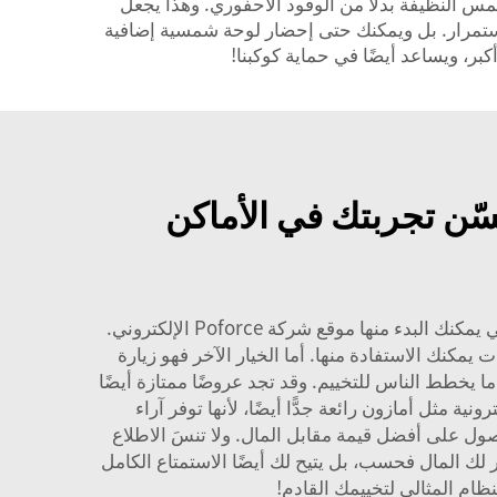
س النظيفة بدلًا من الوقود الأحفوري. وهذا يجعل
 باستمرار. بل ويمكنك حتى إحضار لوحة شمسية إضافية
كبر، ويساعد أيضًا في حماية كوكبنا!
سّن تجربتك في الأماكن
إذا كنت ترغب في شراء نظام شمسي محمول للتخييم، فمن الحكمة البحث عن أفضل العروض. ومن الأماكن الجيدة التي يمكنك البدء منها موقع شركة Poforce الإلكتروني.
كنك الاستفادة منها. أما الخيار الآخر فهو زيارة
ا يخطط الناس للتخييم. وقد تجد عروضًا ممتازة أيضًا
ة مثل أمازون رائعة جدًّا أيضًا، لأنها توفر آراء
ل على أفضل قيمة مقابل المال. ولا تنسَ الاطلاع
الجودة لا يوفِّر لك المال فحسب، بل يتيح لك أيضًا الاستمتاع الكامل
ظام المثالي لتخييمك القادم!