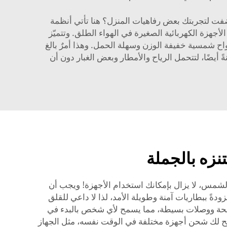
أضفت لتجربتك بعض رفاهيات المنزل؟ هنا تأتي أنظمة
هزة الكهربائية الصغيرة في الهواء الطلق. وتتميّز
لواح شمسية خفيفة الوزن وسهلة الحمل. وهذا أمرٌ بالغ
 أيضًا، لتتحمل الرياح والأمطار وبعض الغبار دون أن
زه بالجملة
الشمس، لا يزال بإمكانك استخدام الأجهزة! ويجب أن
 لشحن الهاتف عدة مرات أو تشغيل مصباح صغير لساعات عديدة. وتقدِّم شركة Poforce أنظمةً مزودةً ببطاريات آمنة وطويلة الأمد، لذا لا داعي للقلق
واضحة ووصلات بسيطة، مما يسمح لأي شخص بالبدء في
تيح لك شحن أجهزة مختلفة في الوقت نفسه، مثل الجهاز