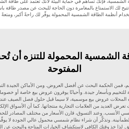
 الشمسية، فإنك تساهم في حماية البيئة لأنك تعتمد على طاقة الشم
ها تتيح لك الاستمتاع بالمغامرة دون الحاجة للبحث عن مصدر طاقة
خدام أنظمة الطاقة الشمسية المحمولة يوفِّر لك راحةً أكبر، ومتعةً أ
 الشمسية المحمولة للتنزه أن تُح
المفتوحة
خييم وبأسعار جيدة. وأحيانًا يوفرون عروض بيع خاصة أو خصومات يم
ّم هذه المحلات عروض بيع موسمية، لا سيما قبل حلول فصل الصيف عندم
ض العديد من العلامات التجارية منتجاتها. كما أن الأسواق الإلكتروني
ي الأنسب. وعند التسوق، قارن الأسعار من مختلف المصادر للحصو
الضمان — فالضمان الجيد ي brinغ لك الطمأنينة. وتذكَّر أن شراء نظام شمسي محمول عالي 
لق. لذا خذ وقتك الكافي لاستكشاف الخيارات المتاحة والبحث عن الن