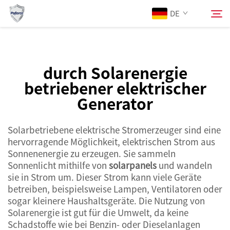
Solarpanels
DE
und wandeln es in Strom um. Dies...">
Über Uns
durch Solarenergie
Suchen
betriebener elektrischer
Produkte
Generator
Dienstleistungen
Solarbetriebene elektrische Stromerzeuger sind eine
hervorragende Möglichkeit, elektrischen Strom aus
Sonnenenergie zu erzeugen. Sie sammeln
Neuigkeiten
Sonnenlicht mithilfe von
solarpanels
und wandeln
sie in Strom um. Dieser Strom kann viele Geräte
Kontaktieren Sie uns
betreiben, beispielsweise Lampen, Ventilatoren oder
sogar kleinere Haushaltsgeräte. Die Nutzung von
Solarenergie ist gut für die Umwelt, da keine
Schadstoffe wie bei Benzin- oder Dieselanlagen