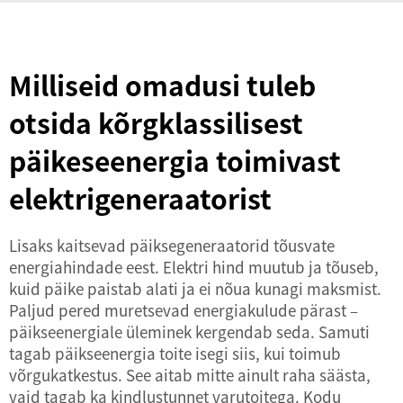
Milliseid omadusi tuleb
otsida kõrgklassilisest
päikeseenergia toimivast
elektrigeneraatorist
Lisaks kaitsevad päiksegeneraatorid tõusvate
energiahindade eest. Elektri hind muutub ja tõuseb,
kuid päike paistab alati ja ei nõua kunagi maksmist.
Paljud pered muretsevad energiakulude pärast –
päikseenergiale üleminek kergendab seda. Samuti
tagab päikseenergia toite isegi siis, kui toimub
võrgukatkestus. See aitab mitte ainult raha säästa,
vaid tagab ka kindlustunnet varutoitega. Kodu