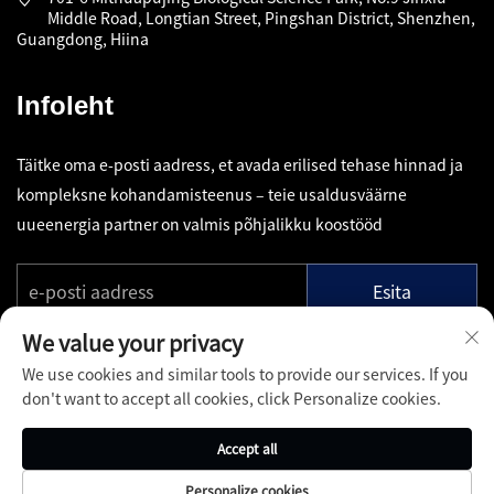
Middle Road, Longtian Street, Pingshan District, Shenzhen,
Guangdong, Hiina
Infoleht
Täitke oma e-posti aadress, et avada erilised tehase hinnad ja
kompleksne kohandamisteenus – teie usaldusväärne
uueenergia partner on valmis põhjalikku koostööd
Esita
We value your privacy
We use cookies and similar tools to provide our services. If you
don't want to accept all cookies, click Personalize cookies.
Autoriõigus © Shenzhen Pinfang Chuangfu Technology Co.,
Accept all
Ltd. Kõik õigused kaitstud -
Privaatsuspoliitika
-
Blog
Personalize cookies