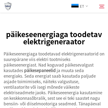
päiksepaneelide
ET
abil ja teisendavad selle elektrienergiaks. See...">
Meist
päikeseenergiaga toodetav
Otsing
elektrigeneraator
Tooted
Päikeseenergiaga toodetavad elektrigeneraatorid on
Teenused
suurepärane viis elektri tootmiseks
päikeseenergiast. Nad koguvad päikesevalgust
kasutades
päikesepaneelid
ja muuta seda
Uudised
energiaks. Seda energiat saab kasutada paljude
asjade toimimiseks, näiteks valgustuse,
ventilaatorite või isegi mõnede väikeste
Kontakt Meega
elektriseadmete jaoks. Päikeseeenergia kasutamine
on keskkonnasõbralik, sest see ei teki saastet nagu
bensiin- või diiselmootoriga seadmed. Tänapäeval