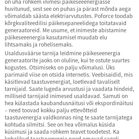
on üha rohkem inimesi päikeseeenergiasse
huvitunud, sest see on puhas ja pärast mõnda aega
võimaldab säästa elektriarvutustes. Poforce toodab
kõrgkvaliteedilisi päikesepaneelidega toitatavaid
generaatoreid. Me usume, et inimeste abistamine
päikeseeenergia kasutamisel muudab elu
lihtsamaks ja rohelisemaks.
Usaldusväärse tarnija leidmine päikeseenergia
generaatorite jaoks on oluline, kui te ostute suurtes
kogustes. Otsimiseks on palju võimalusi. Üks
parimaid viise on otsida internetis. Veebisaidid, mis
käsitlevad taastuvenergiat, loetlevad tavaliselt
tarnijaid. Saate lugeda arvustusi ja vaadata hindeid,
milliseid tarnijaid inimesed usaldavad. Samuti on
hea külastada kaubandusnäitusi või ekspordinäitusi
– need toovad kokku palju ettevõtteid
taastuvenergia valdkonnas ning te saate tarnijatega
kohtuda silmitsi. See on hea võimalus küsida
küsimusi ja saada rohkem teavet toodetest. Ka
kohalikud taastuvenergia poed omavad sageli