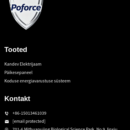
Tooted
Kandev Elektrijaam
Päikesepaneel
Koduse energiavarustuse süsteem
Kontakt
+86-15013461039
[email protected]
701-6 Mithuapujing Biological Science Park, No.9 Jinxiu