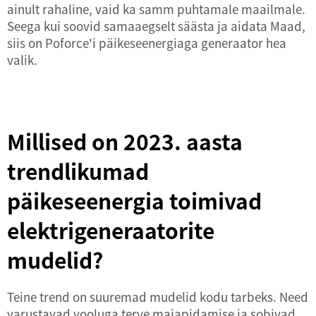
ainult rahaline, vaid ka samm puhtamale maailmale.
Seega kui soovid samaaegselt säästa ja aidata Maad,
siis on Poforce'i päikeseenergiaga generaator hea
valik.
Millised on 2023. aasta
trendlikumad
päikeseenergia toimivad
elektrigeneraatorite
mudelid?
Teine trend on suuremad mudelid kodu tarbeks. Need
varustavad vooluga terve majapidamise ja sobivad