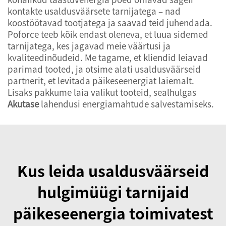
kontakte usaldusväärsete tarnijatega – nad
koostöötavad tootjatega ja saavad teid juhendada.
Poforce teeb kõik endast oleneva, et luua sidemed
tarnijatega, kes jagavad meie väärtusi ja
kvaliteedinõudeid. Me tagame, et kliendid leiavad
parimad tooted, ja otsime alati usaldusväärseid
partnerit, et levitada päikeseenergiat laiemalt.
Lisaks pakkume laia valikut tooteid, sealhulgas
Akutase
lahendusi energiamahtude salvestamiseks.
Kus leida usaldusväärseid
hulgimüügi tarnijaid
päikeseenergia toimivatest