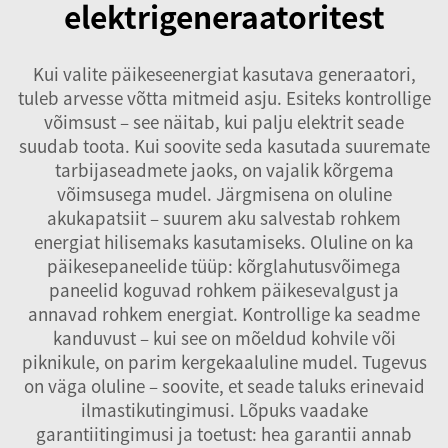
elektrigeneraatoritest
Kui valite päikeseenergiat kasutava generaatori,
tuleb arvesse võtta mitmeid asju. Esiteks kontrollige
võimsust – see näitab, kui palju elektrit seade
suudab toota. Kui soovite seda kasutada suuremate
tarbijaseadmete jaoks, on vajalik kõrgema
võimsusega mudel. Järgmisena on oluline
akukapatsiit – suurem aku salvestab rohkem
energiat hilisemaks kasutamiseks. Oluline on ka
päikesepaneelide tüüp: kõrglahutusvõimega
paneelid koguvad rohkem päikesevalgust ja
annavad rohkem energiat. Kontrollige ka seadme
kanduvust – kui see on mõeldud kohvile või
piknikule, on parim kergekaaluline mudel. Tugevus
on väga oluline – soovite, et seade taluks erinevaid
ilmastikutingimusi. Lõpuks vaadake
garantiitingimusi ja toetust: hea garantii annab