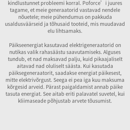
kindlustunnet probleemi korral. Poforce’i juures
tagame, et meie generaatorid vastavad nendele
nõuetele; meie pühendumus on pakkuda
usaldusväärseid ja tõhusaid tooteid, mis muudavad
elu lihtsamaks.
Päikseenergiat kasutavad elektrigeneraatorid on
nutikas valik rahasäästu saavutamiseks. Alguses
tundub, et nad maksavad palju, kuid pikaajaliselt
aitavad nad oluliselt säästa. Kui kasutada
päiksegeneraatorit, saadakse energiat päikesest,
mitte elektrivõrgust. Seega ei pea iga kuu maksuma
kõrgesid arveid. Pärast paigaldamist annab päike
tasuta energiat. See aitab eriti palavatel suvetel, kui
kliimaseade põhjustab arvete tõusumist.