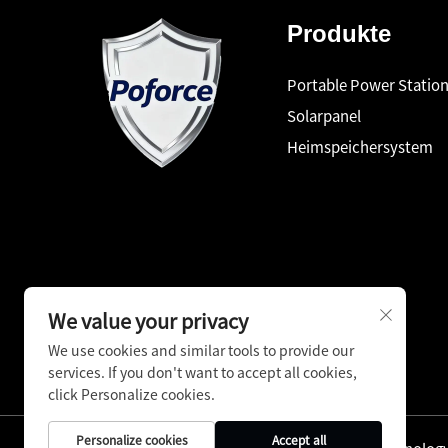
Produkte
Portable Power Statio
Solarpanel
Heimspeichersystem
We value your privacy
We use cookies and similar tools to provide our
services. If you don't want to accept all cookies,
click Personalize cookies.
Personalize cookies
Accept all