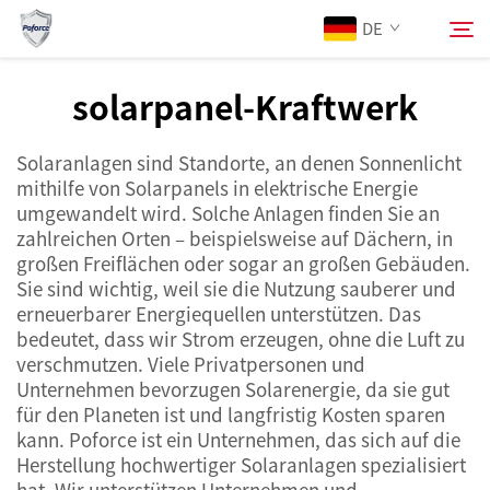
DE
solarpanel-Kraftwerk
Über Uns
Suchen
Solaranlagen sind Standorte, an denen Sonnenlicht
mithilfe von Solarpanels in elektrische Energie
Produkte
umgewandelt wird. Solche Anlagen finden Sie an
zahlreichen Orten – beispielsweise auf Dächern, in
großen Freiflächen oder sogar an großen Gebäuden.
Dienstleistungen
Sie sind wichtig, weil sie die Nutzung sauberer und
erneuerbarer Energiequellen unterstützen. Das
Neuigkeiten
bedeutet, dass wir Strom erzeugen, ohne die Luft zu
verschmutzen. Viele Privatpersonen und
Unternehmen bevorzugen Solarenergie, da sie gut
Kontaktieren Sie uns
für den Planeten ist und langfristig Kosten sparen
kann. Poforce ist ein Unternehmen, das sich auf die
Herstellung hochwertiger Solaranlagen spezialisiert
hat. Wir unterstützen Unternehmen und